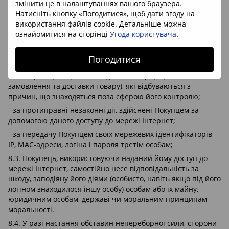
змінити це в налаштуваннях вашого браузера.
- за незначне невідповідність колірної гами товару, що
Натисніть кнопку «Погодитися», щоб дати згоду на
може відрізнятися від оригіналу товару виключно через
використання файлів cookie. Детальніше можна
різній колірній передачі моніторів персональних
ознайомитися на сторінці
Угода користувача
.
комп'ютерів окремих моделей;
- за зміст і правдивість інформації, наданої Покупцем при
Погодитися
оформленні замовлення;
- за затримку і перебої в наданні Послуг (обробки
замовлення та доставки товару), які відбуваються з
причин, що знаходяться поза сферою його контролю;
- за протиправні незаконні дії, здійснені Покупцем за
допомогою даного доступу до мережі Інтернет;
- за передачу Покупцем своїх мережевих ідентифікаторів -
IP, MAC-адреси, логіна і пароля третім особам;
8.3. Покупець, використовуючи наданий йому доступ до
мережі Інтернет, самостійно несе відповідальність за
шкоду, заподіяну його діями (особисто, навіть якщо під його
логіном знаходилося іншу особу) особам або їх майну,
юридичним особам, державі чи моральним принципам
моральності.
8.4. У разі настання обставин непереборної сили, сторони