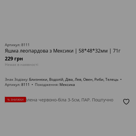
Артикул: 8111
Яшма леопардова з Мексики | 58*48*32мм | 71г
229 грн
Немає в наявності
Знак Зодіаку
Близнюки, Водолій, Діва, Лев, Овен, Риби, Телець
Артикул
8111
Походження
Мексика
% ЗНИЖКИ