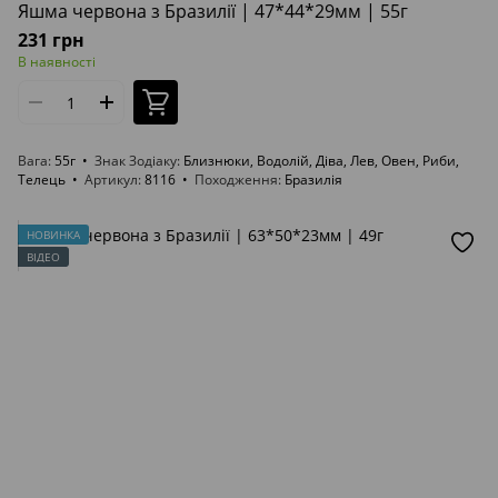
Яшма червона з Бразилії | 47*44*29мм | 55г
231 грн
В наявності
Вага
55г
Знак Зодіаку
Близнюки, Водолій, Діва, Лев, Овен, Риби,
Телець
Артикул
8116
Походження
Бразилія
НОВИНКА
ВІДЕО