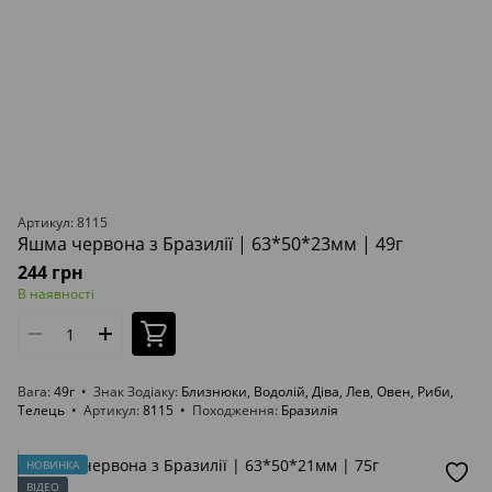
Артикул: 8115
Яшма червона з Бразилії | 63*50*23мм | 49г
244 грн
В наявності
Вага
49г
Знак Зодіаку
Близнюки, Водолій, Діва, Лев, Овен, Риби,
Телець
Артикул
8115
Походження
Бразилія
НОВИНКА
ВІДЕО