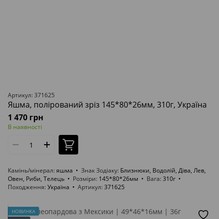
Артикул: 371625
Яшма, полірований зріз 145*80*26мм, 310г, Україна
1 470 грн
В наявності
Камінь/мінерал
яшма
Знак Зодіаку
Близнюки, Водолій, Діва, Лев,
Овен, Риби, Телець
Розміри
145*80*26мм
Вага
310г
Походження
Україна
Артикул
371625
НОВИНКА