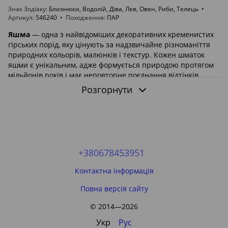
Знак Зодіаку
Близнюки, Водолій, Діва, Лев, Овен, Риби, Телець
Артикул
546240
Походження
ПАР
Яшма
— одна з найвідоміших декоративних кременистих
гірських порід, яку цінують за надзвичайне різноманіття
природних кольорів, малюнків і текстур. Кожен шматок
яшми є унікальним, адже формується природою протягом
мільйонів років і має неповторне поєднання відтінків,
прожилок та мінеральних включень.
Розгорнути
У цій категорії представлені
необроблені колекційні
зразки яшми
та
чіпс
. Такі камені користуються попитом
серед колекціонерів, геологів, майстрів каменеобробки,
ювелірів, дизайнерів і всіх, хто цінує природну красу
мінералів. Для більшості товарів використовуються
реальні фотографії та відео
. Якщо в картці товару
+380678453951
показаний конкретний екземпляр, ви отримаєте саме його.
Контактна інформація
Що таке яшма?
Повна версія сайту
Яшма — це природна кремениста
гірська порода
, яка
складається переважно з мікрокристалічного кварцу
© 2014—2026
(халцедону) та кварцу з домішками різних мінералів. Саме
ці домішки створюють величезне різноманіття кольорів,
Укр
Рус