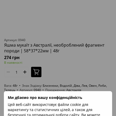
Артикул: 0940
Яшма мукаїт з Австралії, необроблений фрагмент
породи | 58*37*22мм | 48г
274 грн
В наявності
Вага
48г
Знак Зодіаку
Близнюки, Водолій, Діва, Лев, Овен, Риби,
Телець
Артикул
0940
Походження
Австралія
Ми дбаємо про вашу конфіденційність
ВІДЕО
Цей веб-сайт використовує файли cookie для
маркетингу та статистичних цілей, а також для
безпечної та оптимальної роботи сайту. Ви можете