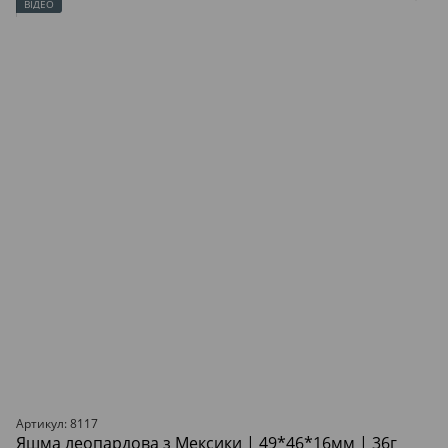
ВІДЕО
Артикул: 8117
Яшма леопардова з Мексики | 49*46*16мм | 36г