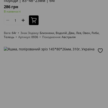
породи | 83*48*23мм | 64г
286 грн
В наявності
Вага
64г
Знак Зодіаку
Близнюки, Водолій, Діва, Лев, Овен, Риби,
Телець
Артикул
0936
Походження
Австралія