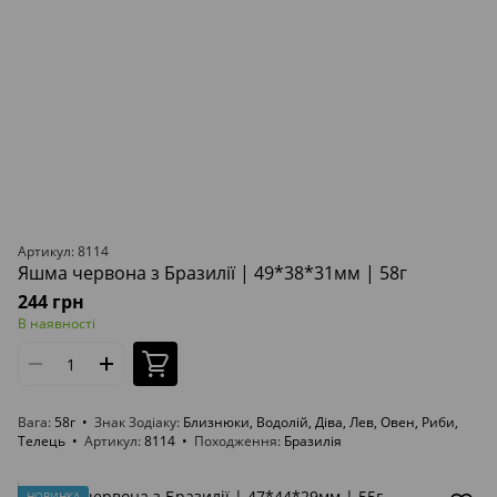
Артикул: 8114
Яшма червона з Бразилії | 49*38*31мм | 58г
244 грн
В наявності
Вага
58г
Знак Зодіаку
Близнюки, Водолій, Діва, Лев, Овен, Риби,
Телець
Артикул
8114
Походження
Бразилія
НОВИНКА