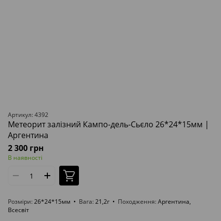
Артикул: 4392
Метеорит залізний Кампо-дель-Сьєло 26*24*15мм |
Аргентина
2 300 грн
В наявності
Розміри
26*24*15мм
Вага
21,2г
Походження
Аргентина,
Всесвіт