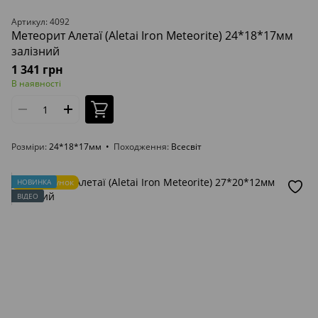
Артикул: 4092
Метеорит Алетаї (Aletai Iron Meteorite) 24*18*17мм
залізний
1 341 грн
В наявності
Розміри
24*18*17мм
Походження
Всесвіт
Подарунок
НОВИНКА
ВІДЕО