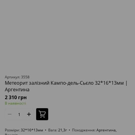
Артикул: 3558
Метеорит залізний Кампо-дель-Сьєло 32*16*13мм |
Аргентина
2 310 грн
В наявності
Розміри
32*16*13мм
Вага
21,3г
Походження
Аргентина,