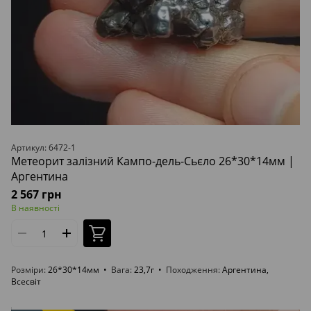
Артикул: 6472-1
Метеорит залізний Кампо-дель-Сьєло 26*30*14мм |
Аргентина
2 567 грн
В наявності
Розміри
26*30*14мм
Вага
23,7г
Походження
Аргентина,
Всесвіт