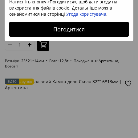
Натисніть кнопку «Погодитися», щоб дати згоду на
Артикул: 3511
використання файлів cookie. Детальніше можна
Метеорит залізний Кампо-дель-Сьєло 23*21*14мм |
ознайомитися на сторінці
Угода користувача
.
Аргентина
1 386 грн
Погодитися
В наявності
Розміри
23*21*14мм
Вага
12,8г
Походження
Аргентина,
Всесвіт
Подарунок
ВІДЕО