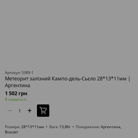
Артикул: 5389-1
Метеорит залізний Кампо-дель-Сьєло 28*13*11мм |
Аргентина
1 502 грн
В наявності
Розміри
28*13*11мм
Вага
13,86г
Походження
Аргентина,
Всесвіт