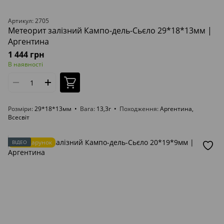
Артикул: 2705
Метеорит залізний Кампо-дель-Сьєло 29*18*13мм |
Аргентина
1 444 грн
В наявності
Розміри
29*18*13мм
Вага
13,3г
Походження
Аргентина,
Всесвіт
Подарунок
ВІДЕО