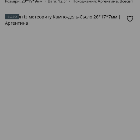
Розміри
20*19*9мм
Вага
12,5г
Походження
Аргентина, Всесвіт
ВІДЕО