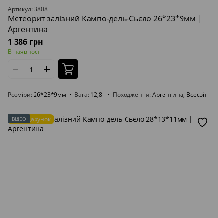
Артикул: 3808
Метеорит залізний Кампо-дель-Сьєло 26*23*9мм |
Аргентина
1 386 грн
В наявності
Розміри
26*23*9мм
Вага
12,8г
Походження
Аргентина, Всесвіт
Подарунок
ВІДЕО