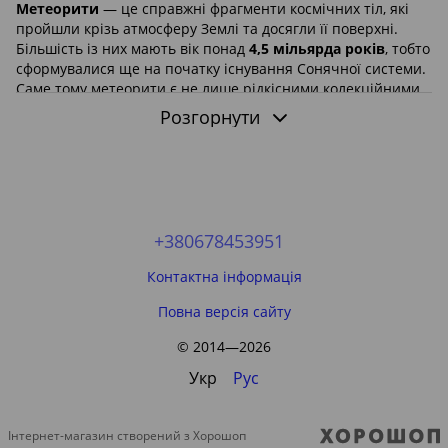
Метеорити
— це справжні фрагменти космічних тіл, які
пройшли крізь атмосферу Землі та досягли її поверхні.
Більшість із них мають вік понад
4,5 мільярда років
, тобто
сформувалися ще на початку існування Сонячної системи.
Саме тому метеорити є не лише рідкісними колекційними
об'єктами, а й безцінними джерелами інформації для
Розгорнути
науки.
У цій категорії представлені
натуральні колекційні
метеорити
,
фрагменти метеоритів
та
кулони з
натуральних метеоритів
. Для більшості товарів
використовуються реальні фотографії та відео. Якщо в
картці товару показаний конкретний екземпляр, ви
+380678453951
отримаєте саме його.
Контактна інформація
Що таке метеорит?
Повна версія сайту
Метеоритом називають уламок астероїда або іншого
космічного тіла, який не згорів повністю під час
© 2014—2026
проходження крізь атмосферу та впав на поверхню Землі.
Це єдині природні матеріали космічного походження, які
Укр
Рус
можна легально колекціонувати, досліджувати та
використовувати для виготовлення прикрас.
Інтернет-магазин створений з Хорошоп
Чим відрізняються метеороїд, метеор і