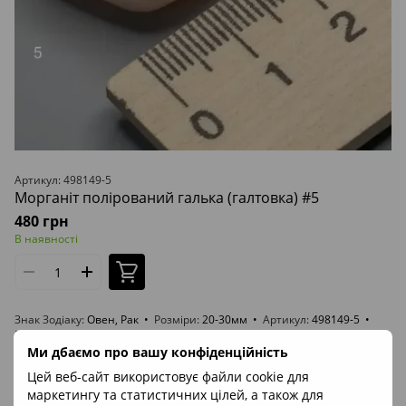
Артикул: 498149-5
Морганіт полірований галька (галтовка) #5
480 грн
В наявності
Знак Зодіаку
Овен, Рак
Розміри
20-30мм
Артикул
498149-5
Походження
Бразилія
Ми дбаємо про вашу конфіденційність
Цей веб-сайт використовує файли cookie для
ВІДЕО
маркетингу та статистичних цілей, а також для