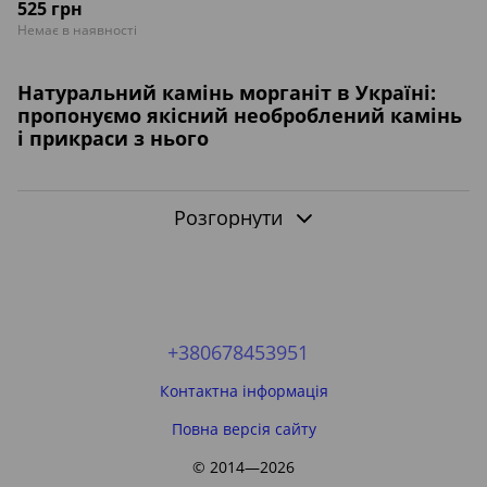
525 грн
Немає в наявності
Натуральний камінь морганіт в Україні:
пропонуємо якісний необроблений камінь
і прикраси з нього
Морганіт - це рідкісний та прекрасний напівдрагоцінний
Розгорнути
мінерал, який є різновидом берилу. Він має неймовірно
чистий і деликатний рожевий колір, який може
варіюватися від блідого рожевого до насиченого
персикового відтінку. Морганіт нерідко використовується у
виготовленні прикрас і природних виробів.
Ось декілька ключових характеристик морганіту:
+380678453951
Колір
: Головна особливість морганіту - його рожевий
колір. Відтінок може бути від світло-рожевого до
Контактна інформація
помірно рожевого або персикового.
Повна версія сайту
Прозорість
: Морганіт зазвичай має хорошу прозорість,
що дозволяє світлу проникати через нього і
© 2014—2026
створювати прекрасні блискітки та переливи.