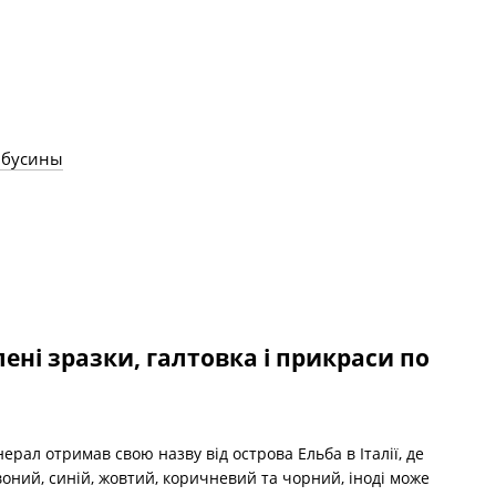
, бусины
блені зразки, галтовка і прикраси по
нерал отримав свою назву від острова Ельба в Італії, де
воний, синій, жовтий, коричневий та чорний, іноді може