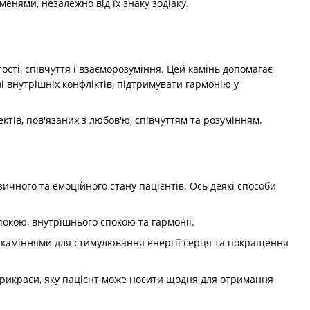
енями, незалежно від їх знаку зодіаку.
тості, співчуття і взаєморозуміння. Цей камінь допомагає
і внутрішніх конфліктів, підтримувати гармонію у
ктів, пов'язаних з любов'ю, співчуттям та розумінням.
чного та емоційного стану пацієнтів. Ось деякі способи
покою, внутрішнього спокою та гармонії.
пії каміннями для стимулювання енергії серця та покращення
 прикраси, яку пацієнт може носити щодня для отримання