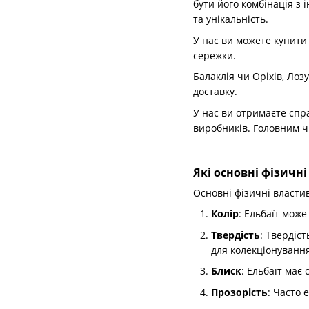
бути його комбінація з
та унікальність.
У нас ви можете купити 
сережки.
Балаклія чи Оріхів, Лоз
доставку.
У нас ви отримаєте спр
виробників. Головним ч
Які основні фізичні
Основні фізичні власти
Колір
: Ельбаїт може
Твердість
: Твердіс
для колекціонування
Блиск
: Ельбаїт має
Прозорість
: Часто 