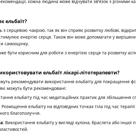
екомендації, кожна людина може відчувати зв'язок з різними кам
ає ельбаїт?
ь з серцевою чакрою, так як він сприяє розвитку любові, відкри
 стимулює енергію серця. Також він може допомагати у вирішенн
ти самооцінку.
же бути корисним для роботи з енергією серця та розвитку аспе
користовувати ельбаїт лікарі-літотерапевти?
ожуть рекомендувати використання ельбаїту для покращення фізи
які можуть бути рекомендовані:
стання ельбаїту під час медитаційних практик для збільшення с
: Розміщення ельбаїту на відповідних точках тіла під час тера
ного благополуччя.
са
: Використання ельбаїту у вигляді кулона, браслета або іншої
властивостей.