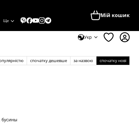
Мій кошик
Ще
Укр
популярністю
спочатку дешевше
за назвою
спочатку нові