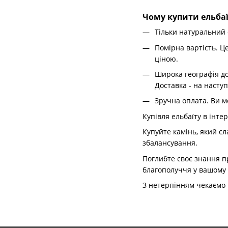
Чому купити ельбаї
Тільки натуральний 
Помірна вартість. Ц
ціною.
Широка географія дос
Доставка - на насту
Зручна оплата. Ви м
Купівля ельбаїту в інте
Купуйте камінь, який с
збалансування.
Поглибте своє знання п
благополуччя у вашому 
З нетерпінням чекаємо 