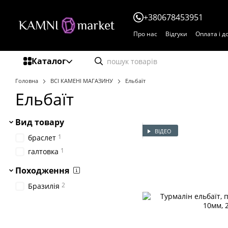
Перейти до основного контенту
+380678453951
Про нас
Відгуки
Оплата і д
Каталог
Головна
ВСІ КАМЕНІ МАГАЗИНУ
Ельбаїт
Ельбаїт
Вид товару
ВІДЕО
1
браслет
1
галтовка
Походження
2
Бразилія