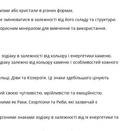
призми або кристали в різних формах.
оже змінюватися в залежності від його складу та структури.
а корисним мінералом для вивчення та використання.
зодіаку в залежності від кольору і енергетики каменю.
одіаку залежно від кольору каменю і особливостей кожного
ельці, Діви та Козероги. Ці знаки здебільшого цінують
мий своєю чутливістю, мрійливістю та емоційністю.
кими як Раки, Скорпіони та Риби, які зазвичай є
 різними знаками зодіаку в залежності від їх енергетики та