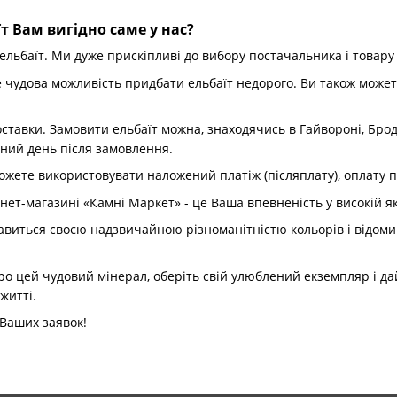
т Вам вигідно саме у нас?
ельбаїт. Ми дуже прискіпливі до вибору постачальника і товару
е чудова можливість придбати ельбаїт недорого. Ви також може
тавки. Замовити ельбаїт можна, знаходячись в Гайвороні, Бродах
пний день після замовлення.
ожете використовувати наложений платіж (післяплату), оплату 
рнет-магазині «Камні Маркет» - це Ваша впевненість у високій я
лавиться своєю надзвичайною різноманітністю кольорів і відоми
ро цей чудовий мінерал, оберіть свій улюблений екземпляр і д
житті.
Ваших заявок!