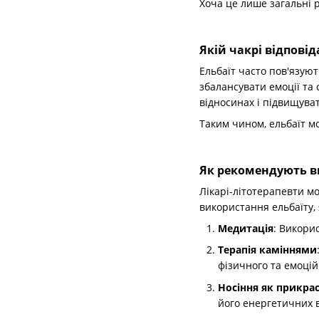
Хоча це лише загальні р
Якій чакрі відповід
Ельбаїт часто пов'язуют
збалансувати емоції та
відносинах і підвищува
Таким чином, ельбаїт мо
Як рекомендують ви
Лікарі-літотерапевти м
використання ельбаїту, 
Медитація
: Викори
Терапія каміннями
фізичного та емоцій
Носіння як прикра
його енергетичних 