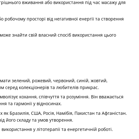
нутрішнього вживання або використання під час масажу для
о робочому просторі від негативної енергії та створення
т може знайти свій власний спосіб використання цього
е мати зелений, рожевий, червоний, синій, жовтий,
им серед колекціонерів та любителів прикрас.
мволізує кохання, співчуття та розуміння. Він вважається
я та гармонії у відносинах.
х як Бразилія, США, Росія, Намібія, Пакистан та Афганістан.
від його складу та умов утворення.
 використання у літотерапії та енергетичній роботі.