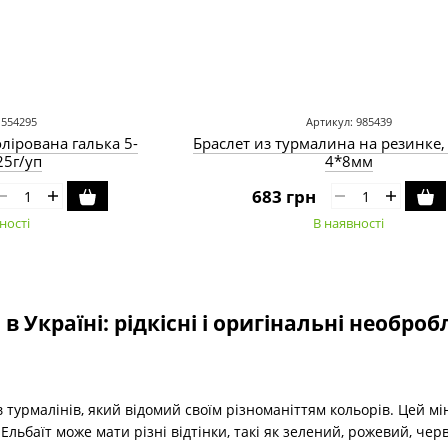
 554295
Артикул: 985439
олірована галька 5-
Браслет из турмалина на резинке
25г/уп
4*8мм
683 грн
ності
В наявності
в Україні: рідкісні і оригінальні необро
ів турмалінів, який відомий своїм різноманіттям кольорів. Цей мі
льбаїт може мати різні відтінки, такі як зелений, рожевий, чер