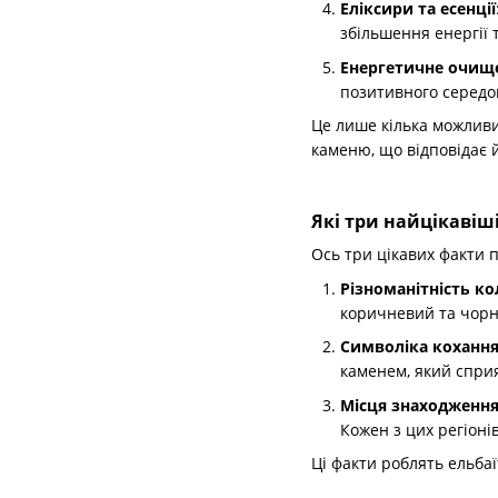
Еліксири та есенції
збільшення енергії 
Енергетичне очищ
позитивного серед
Це лише кілька можливих
каменю, що відповідає 
Які три найцікавіш
Ось три цікавих факти п
Різноманітність ко
коричневий та чорни
Символіка кохання
каменем, який сприя
Місця знаходженн
Кожен з цих регіонів
Ці факти роблять ельбаї