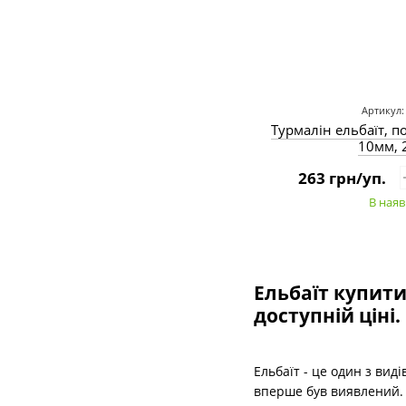
Артикул:
Турмалін ельбаїт, п
10мм, 
263 грн/уп.
В наяв
Ельбаїт купити 
доступній ціні.
Ельбаїт - це один з вид
вперше був виявлений. Е