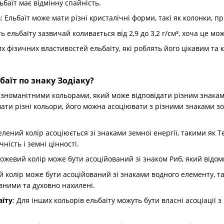
льбаїт має відмінну спайність.
а
: Ельбаїт може мати різні кристалічні форми, такі як колонки, 
ть ельбаїту зазвичай коливається від 2,9 до 3,2 г/см³, хоча це м
их фізичних властивостей ельбаїту, які роблять його цікавим т
баїт по знаку Зодіаку?
різноманітними кольорами, який може відповідати різним знакам 
мати різні кольори, його можна асоціювати з різними знаками з
Зелений колір асоціюється зі знаками земної енергії, такими як Т
чність і земні цінності.
Рожевий колір може бути асоційований зі знаком Риб, який відо
ій колір може бути асоційований зі знаками водного елементу, та
вними та духовно нахилені.
аїту
: Для інших кольорів ельбаїту можуть бути власні асоціації з