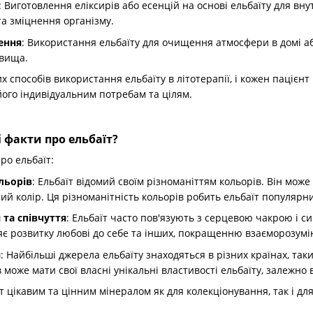
: Виготовлення еліксирів або есенцій на основі ельбаїту для в
та зміцнення організму.
ення
: Використання ельбаїту для очищення атмосфери в домі аб
овища.
 способів використання ельбаїту в літотерапії, і кожен пацієн
його індивідуальним потребам та цілям.
і факти про ельбаїт?
ро ельбаїт:
льорів
: Ельбаїт відомий своїм різноманіттям кольорів. Він мож
й колір. Ця різноманітність кольорів робить ельбаїт популярн
 та співчуття
: Ельбаїт часто пов'язують з серцевою чакрою і си
є розвитку любові до себе та інших, покращенню взаєморозумінн
я
: Найбільші джерела ельбаїту знаходяться в різних країнах, таки
 може мати свої власні унікальні властивості ельбаїту, залежно 
т цікавим та цінним мінералом як для колекціонування, так і для