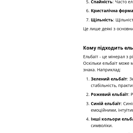
Спайність
: Часто е
Кристалічна форм
Щільність
: Щільніс
Це лише деякі з основн
Кому підходить ель
Ельбаїт - це мінерал з 
Оскільки ельбаїт може 
знака. Наприклад:
Зелений ельбаїт
: 
стабільність, практи
Рожевий ельбаїт
: 
Синій ельбаїт
: Син
емоційними, інтуїти
Інші кольори ельб
символіки.