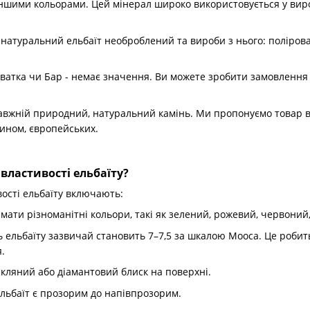
 іншими кольорами. Цей мінерал широко використовується у вир
натуральний ельбаїт необроблений та вироби з нього: полірован
уватка чи Бар - немає значення. Ви можете зробити замовлення з
авжній природний, натуральний камінь. Ми пропонуємо товар ві
ином, європейських.
 властивості ельбаїту?
вості ельбаїту включають:
 мати різноманітні кольори, такі як зелений, рожевий, червоний
ть ельбаїту зазвичай становить 7–7,5 за шкалою Мооса. Це роби
.
 скляний або діамантовий блиск на поверхні.
ельбаїт є прозорим до напівпрозорим.