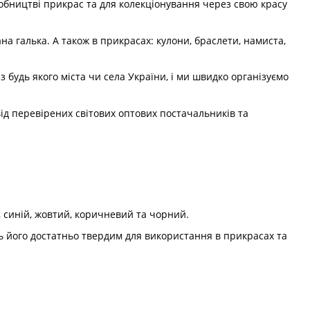
обництві прикрас та для колекціонування через свою красу
а галька. А також в прикрасах: кулони, браслети, намиста,
 будь якого міста чи села України, і ми швидко організуємо
д перевірених світових оптових постачальників та
, синій, жовтий, коричневий та чорний.
ть його достатньо твердим для використання в прикрасах та