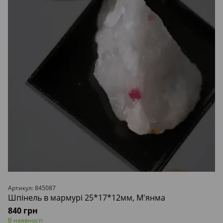
Артикул: 845087
Шпінель в мармурі 25*17*12мм, М'янма
840 грн
В наявності