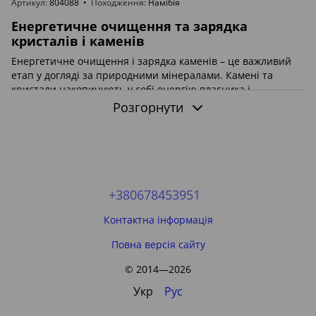
Артикул
804088
Походження
Намібія
Енергетичне очищення та зарядка
кристалів і каменів
Енергетичне очищення і зарядка каменів – це важливий
етап у догляді за природними мінералами. Камені та
кристали накопичують у собі енергію власника і
навколишнього середовища, тому з часом можуть
Розгорнути
втрачати свою силу. Регулярне очищення допомагає
повернути їм природну енергетичну чистоту та гармонію.
Методи очищення каменів
Водою
– промивання проточною або джерельною
водою, яке змиває накопичену негативну енергію.
+380678453951
Сонцем та місяцем
– природне світло наповнює
Контактна інформація
кристали новою енергією.
Землею
– занурення у ґрунт на кілька годин або днів
Повна версія сайту
повертає мінералу силу природи.
© 2014—2026
Димом трав та пахощів
– очищення через
обкурювання шавлією, сандалом чи іншими
Укр
Рус
природними ароматами.