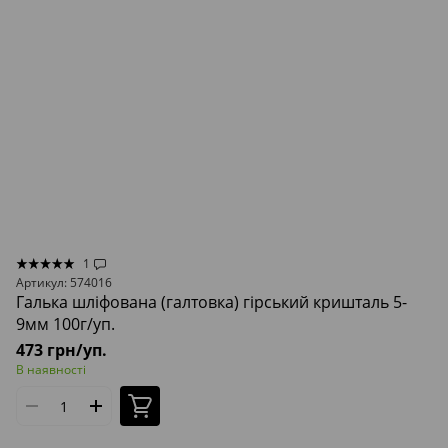
1
Артикул: 574016
Галька шліфована (галтовка) гірський кришталь 5-
9мм 100г/уп.
473 грн/уп.
В наявності