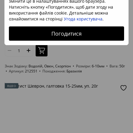
змінити це в налаштуваннях вашого браузера.
Натисніть кнопку «Погодитися», щоб дати згоду на
використання файлів cookie. Детальніше можна
2
ознайомитися на сторінці
Угода користувача
.
Артикул: 212551
Гематит, галтовка 6-10мм, уп. 50г
Погодитися
315 грн/уп.
В наявності
Знак Зодіаку
Водолій, Овен, Скорпіон
Розміри
6-10мм
Вага
50г
Артикул
212551
Походження
Бразилія
ВІДЕО