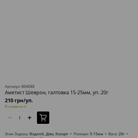
Артикул: 804088
Аметист Шеврон, галтовка 15-25мм, уп. 20г
210 грн/уп.
В наявності
Знак Зодіаку
Водолій, Діва, Козоріг
Розміри
5-15мм
Вага
20г