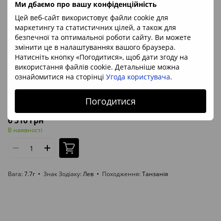
Ми дбаємо про вашу конфіденційність
Цей веб-сайт використовує файли cookie для
маркетингу та статистичних цілей, а також для
безпечної та оптимальної роботи сайту. Ви можете
змінити це в налаштуваннях вашого браузера.
Натисніть кнопку «Погодитися», щоб дати згоду на
використання файлів cookie. Детальніше можна
ознайомитися на сторінці
Угода користувача
.
Артикул: 980584
Погодитися
Енстатит, кристал 28*14*11мм, 7.72г, Танзанія
6 510 грн
В наявності
Вага
7.7г
Знак Зодіаку
Лев
Походження
Танзанія