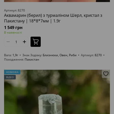
Артикул: 8270
Аквамарин (берил) з турмаліном Шерл, кристал з
Пакистану | 18*8*7мм | 1.9г
1 549 грн
В наявності
Вага
1,9г
Знак Зодіаку
Близнюки, Овен, Риби
Артикул
8270
Походження
Пакистан
НОВИНКА
ВІДЕО