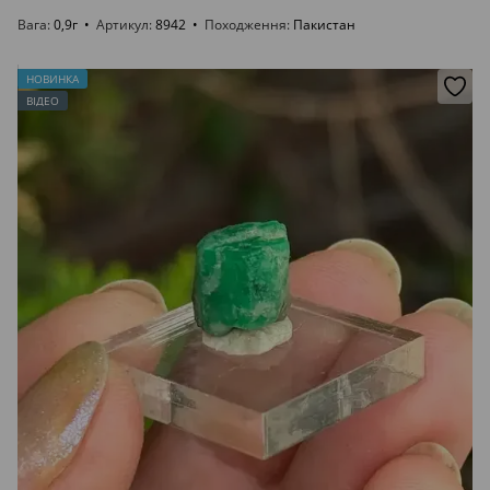
Вага
0,9г
Артикул
8942
Походження
Пакистан
НОВИНКА
ВІДЕО