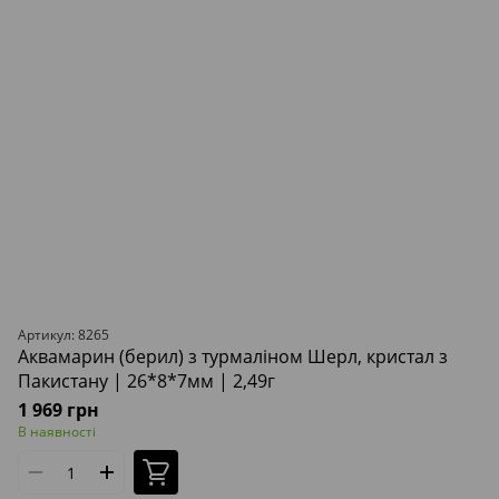
Артикул: 8265
Аквамарин (берил) з турмаліном Шерл, кристал з
Пакистану | 26*8*7мм | 2,49г
1 969 грн
В наявності