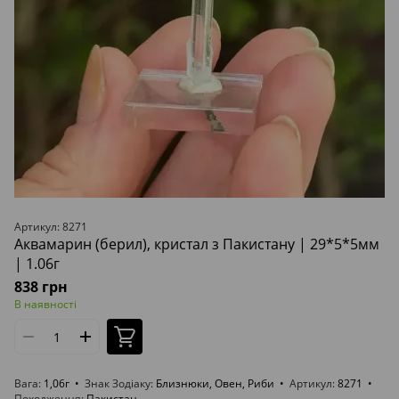
Артикул: 8271
Аквамарин (берил), кристал з Пакистану | 29*5*5мм
| 1.06г
838 грн
В наявності
Вага
1,06г
Знак Зодіаку
Близнюки, Овен, Риби
Артикул
8271
Походження
Пакистан