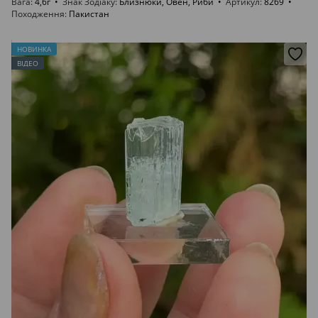
Вага
4,6г
Знак Зодіаку
Близнюки, Овен, Риби
Артикул
8269
Походження
Пакистан
НОВИНКА
ВІДЕО