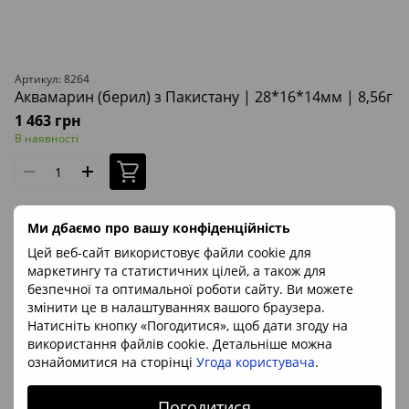
Артикул: 8264
Аквамарин (берил) з Пакистану | 28*16*14мм | 8,56г
1 463 грн
В наявності
Вага
8,56г
Знак Зодіаку
Близнюки, Овен, Риби
Артикул
8264
Ми дбаємо про вашу конфіденційність
Походження
Пакистан
Цей веб-сайт використовує файли cookie для
маркетингу та статистичних цілей, а також для
НОВИНКА
безпечної та оптимальної роботи сайту. Ви можете
ВІДЕО
змінити це в налаштуваннях вашого браузера.
Натисніть кнопку «Погодитися», щоб дати згоду на
використання файлів cookie. Детальніше можна
ознайомитися на сторінці
Угода користувача
.
Погодитися