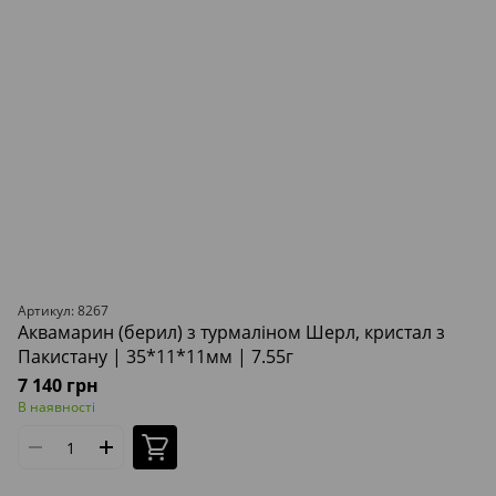
Артикул: 8267
Аквамарин (берил) з турмаліном Шерл, кристал з
Пакистану | 35*11*11мм | 7.55г
7 140 грн
В наявності