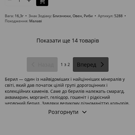
Вага
16,3г
Знак Зодіаку
Близнюки, Овен, Риби
Артикул
5288
Походження
Малаві
Показати ще 14 товарів
Назад
Вперед
1
з 2
Берил — один із найвідоміших і найцінніших мінералів у
світі, який дав початок цілій групі дорогоцінних і
колекційних каменів. Саме до берилів належать смарагд,
аквамарин, морганіт, геліодор, гошеніт і рідкісний
червоний берил. Завдяки великому різноманіттю кольорів,
високій твердості та красивим природним кристалам
Розгорнути
берил високо цінується серед колекціонерів, мінералогів,
ювелірів і поціновувачів натурального каміння.
У цій категорії представлені
натуральні кристали берилу
,