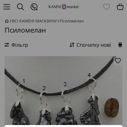
ВСІ КАМЕНІ МАГАЗИНУ
Псиломелан
Псиломелан
Фільтр
Спочатку нові