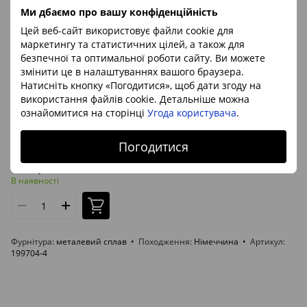
Ми дбаємо про вашу конфіденційність
Цей веб-сайт використовує файли cookie для
маркетингу та статистичних цілей, а також для
безпечної та оптимальної роботи сайту. Ви можете
змінити це в налаштуваннях вашого браузера.
Натисніть кнопку «Погодитися», щоб дати згоду на
використання файлів cookie. Детальніше можна
ознайомитися на сторінці
Угода користувача
.
Артикул: 199704-4
Погодитися
Кулон з псиломелану на шкіряному шнурку
315 грн
В наявності
Фурнітура
металевий сплав
Походження
Німеччина
Артикул
199704-4