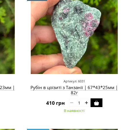
Артикул: 6031
3*23мм |
Рубін в цоїзиті з Танзанії | 67*43*25мм |
82г
410 грн
В наявності