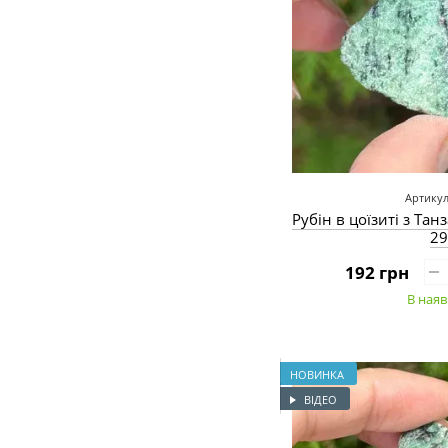
Артикул
Рубін в цоїзиті з Тан
29
192 грн
В наяв
НОВИНКА
ВІДЕО