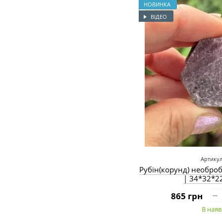
НОВИНКА
ВІДЕО
Артикул
Рубін(корунд) необроб
| 34*32*2
865 грн
В наяв