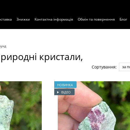
оставка
Знижки
Контактна інформація
Обмін та повернення
Блог
Експертиза
рунд
риродні кристали,
Сортування:
за 
НОВИНКА
ВІДЕО