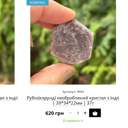
НОВИНКА
Артикул: 9944
л з Індії
Рубін(корунд) необроблений кристал з Індії
| 39*34*22мм | 37г
620 грн
В наявності