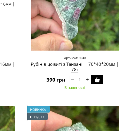
Артикул: 6040
8*16мм |
Рубін в цоїзиті з Танзанії | 70*40*20мм |
78г
390 грн
В наявності
НОВИНКА
ВІДЕО