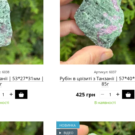
: 6038
Артикул: 6037
занії | 53*27*31мм |
Рубін в цоїзиті з Танзанії | 57*4
г
85г
425 грн
ності
В наявності
НОВИНКА
ВІДЕО