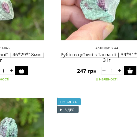
: 6046
Артикул: 6044
занії | 46*29*18мм |
Рубін в цоїзиті з Танзанії | 39*3
г
31г
247 грн
ності
В наявності
НОВИНКА
ВІДЕО