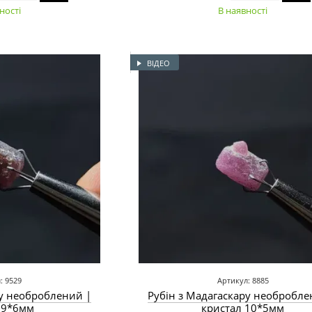
ності
В наявності
ВІДЕО
: 9529
Артикул: 8885
ру необроблений |
Рубін з Мадагаскару необробле
 9*6мм
кристал 10*5мм