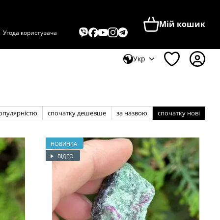
Мій кошик
Угода користувача
Укр
популярністю
спочатку дешевше
за назвою
спочатку нові
НОВИНКА
ВІДЕО