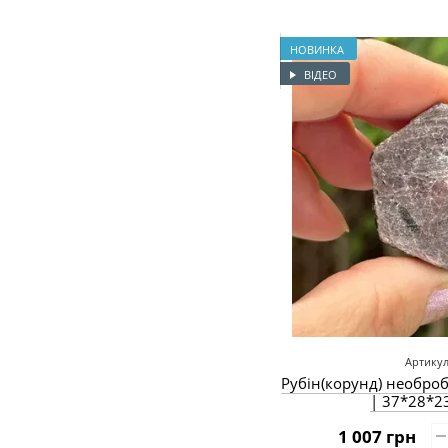
НОВИНКА
ВІДЕО
Артикул
Рубін(корунд) необроб
| 37*28*2
1 007 грн