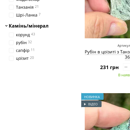
21
Танзанія
7
Шрі-Ланка
Камінь/мінерал
43
корунд
32
рубін
Артикул
11
сапфір
Рубін в цоїзиті з Тан
36
20
цоїзит
231 грн
В наяв
НОВИНКА
ВІДЕО