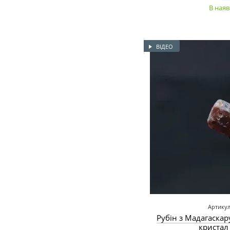
В наяв
ВІДЕО
Артикул
Рубін з Мадагаска
кристал