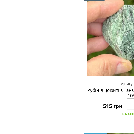
Артикул
Рубін в цоїзиті з Тан
10
515 грн
В наяв