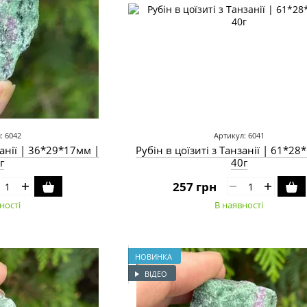
: 6042
Артикул: 6041
занії | 36*29*17мм |
Рубін в цоїзиті з Танзанії | 61*2
г
40г
257 грн
ності
В наявності
НОВИНКА
ВІДЕО