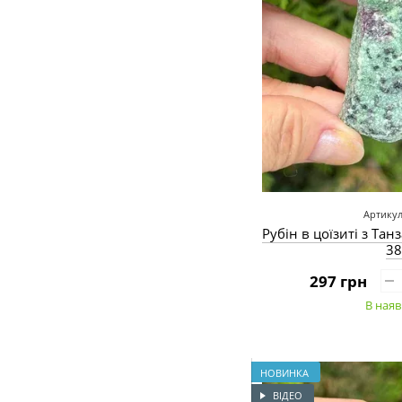
Артикул
Рубін в цоїзиті з Тан
38
297 грн
В наяв
НОВИНКА
ВІДЕО