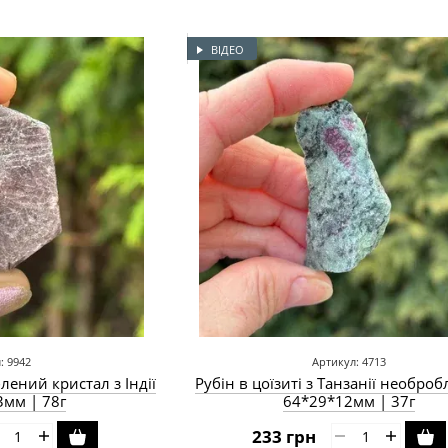
ВІДЕО
: 9942
Артикул: 4713
лений кристал з Індії
Рубін в цоїзиті з Танзанії необро
3мм | 78г
64*29*12мм | 37г
233 грн