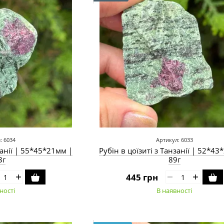
: 6034
Артикул: 6033
занії | 55*45*21мм |
Рубін в цоїзиті з Танзанії | 52*4
3г
89г
445 грн
ності
В наявності