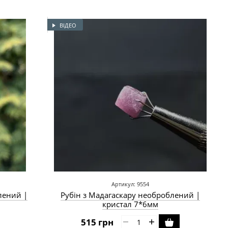
ВІДЕО
Артикул: 9554
блений |
Рубін з Мадагаскару необроблений |
кристал 7*6мм
515 грн