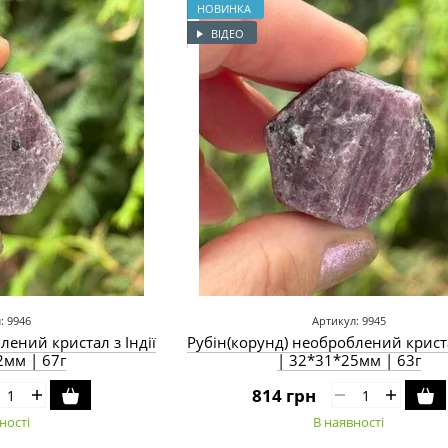
НОВИНКА
ВІДЕО
: 9946
Артикул: 9945
лений кристал з Індії
Рубін(корунд) необроблений криста
2мм | 67г
| 32*31*25мм | 63г
814 грн
ності
В наявності