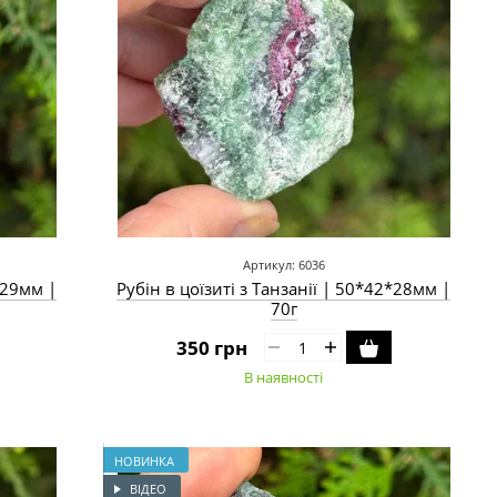
Артикул: 6036
0*29мм |
Рубін в цоїзиті з Танзанії | 50*42*28мм |
70г
350 грн
В наявності
НОВИНКА
ВІДЕО