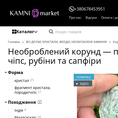
Перейти до основного контенту
+380678453951
Про нас
Відгуки
Оплата і д
Договір публічної оферти
Каталог
Головна
ВСІ ДРУЗИ, КРИСТАЛИ, ЖЕОДИ, НЕОБРОБЛЕНЕ КАМІННЯ
Ко
Необроблений корунд — п
чіпс, рубіни та сапфіри
Форма
НОВИНКА
25
кристал
ВІДЕО
фрагмент кристала,
21
породи/чіпс
Походження
4
Індія
14
Мадагаскар