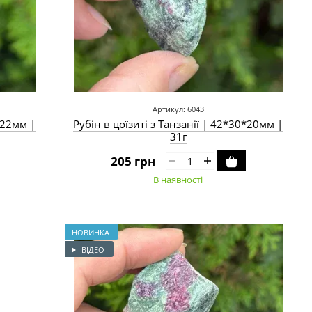
Артикул: 6043
1*22мм |
Рубін в цоїзиті з Танзанії | 42*30*20мм |
31г
205 грн
В наявності
НОВИНКА
ВІДЕО