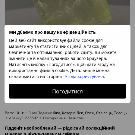
Ми дбаємо про вашу конфіденційність
Цей веб-сайт використовує файли cookie для
маркетингу та статистичних цілей, а також для
безпечної та оптимальної роботи сайту. Ви можете
змінити це в налаштуваннях вашого браузера.
Артикул: 665597
Натисніть кнопку «Погодитися», щоб дати згоду на
Гіденіт (сподумен), кристал 23*22*9мм, 10.1г,
використання файлів cookie. Детальніше можна
Пакістан
ознайомитися на сторінці
Угода користувача
.
2 573 грн
В наявності
Погодитися
Вага
10.1г
Знак Зодіаку
Діва, Козоріг, Лев, Овен, Стрілець, Телець
Артикул
665597
Походження
Пакистан
Гідденіт необроблений — рідкісний колекційний
мінерал з ніжно-зеленим сяйвом