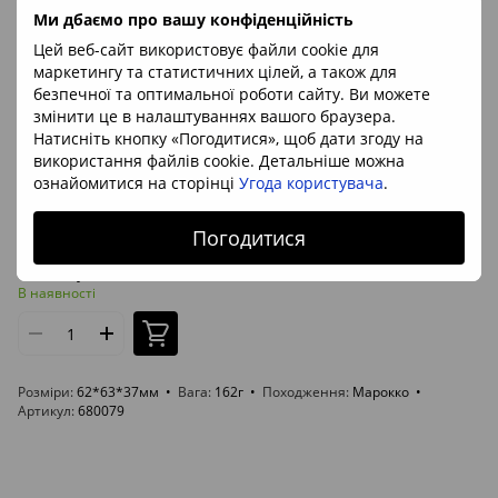
Ми дбаємо про вашу конфіденційність
Цей веб-сайт використовує файли cookie для
маркетингу та статистичних цілей, а також для
безпечної та оптимальної роботи сайту. Ви можете
змінити це в налаштуваннях вашого браузера.
Натисніть кнопку «Погодитися», щоб дати згоду на
використання файлів cookie. Детальніше можна
ознайомитися на сторінці
Угода користувача
.
Артикул: 680079
Погодитися
Вульфеніт, барит, церусит 62*63*37мм, Марокко
6 720 грн
В наявності
Розміри
62*63*37мм
Вага
162г
Походження
Марокко
Артикул
680079