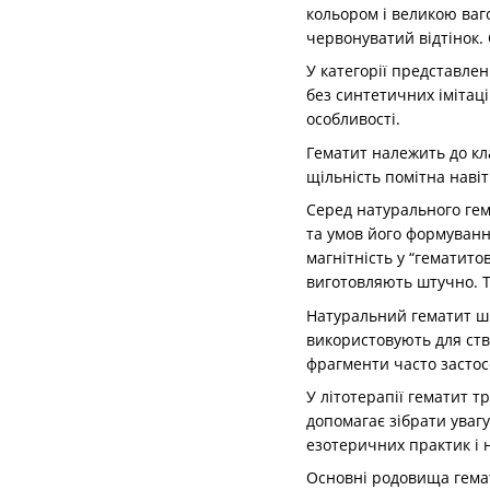
кольором і великою ваго
червонуватий відтінок.
У категорії представле
без синтетичних імітац
особливості.
Гематит належить до кла
щільність помітна наві
Серед натурального гема
та умов його формуванн
магнітність у “гематит
виготовляють штучно. Т
Натуральний гематит ши
використовують для ство
фрагменти часто застосо
У літотерапії гематит 
допомагає зібрати уваг
езотеричних практик і 
Основні родовища гемати