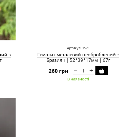
Артикул: 1521
ний з
Гематит металевий необроблений з
г
Бразилії | 52*39*17мм | 67г
260 грн
В наявності