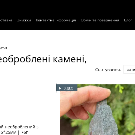
оставка
Знижки
Контактна інформація
Обмін та повернення
Блог
атит
оброблені камені,
Сортування:
за 
ВІДЕО