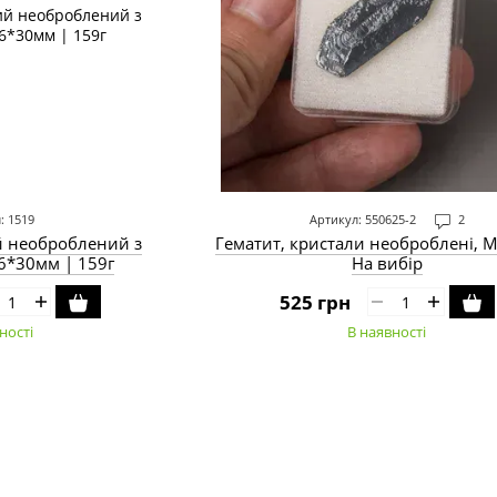
: 1519
Артикул: 550625-2
2
й необроблений з
Гематит, кристали необроблені, 
36*30мм | 159г
На вибір
525 грн
ності
В наявності