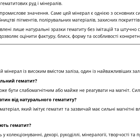
гематитових руд і мінералів.
промислове значення. Саме цей мінерал є однією з основних сир
ицтві пігментів, полірувальних матеріалів, захисних покриттів
лені лише натуральні зразки гематиту без імітацій та штучно с
 дозволяє оцінити фактуру, блиск, форму та особливості конкре
мінерал із високим вмістом заліза, один із найважливіших заліз
альний гематит?
же бути слабомагнітним або майже не реагувати на магніт. Силь
атин від натурального гематиту?
атеріал, який імітує гематит та зазвичай має сильні магнітні 
ють гематит?
у колекціонуванні, декорі, рукоділлі, мінералогії, творчості та 