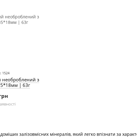
: 1524
й необроблений з
35*18мм | 63г
грн
аявності
ідоміших залізовмісних мінералів, який легко впізнати за хар