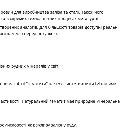
овин для виробництва заліза та сталі. Також його
 та в окремих технологічних процесах металургії.
творених аналогів. Для більшості товарів доступні реальні
тного каменю перед покупкою.
них рудних мінералів у світі.
но магнітні “гематити” часто є синтетичними імітаціями.
властивості. Натуральний гематит має природне мінеральне
промисловості як важливу залізну руду.