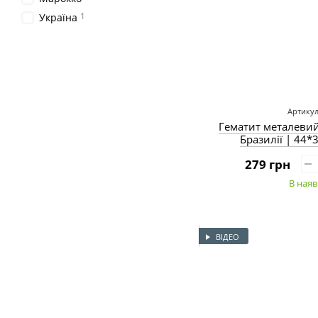
1
Україна
Артикул
Гематит металеви
Бразилії | 44*
279 грн
В наяв
ВІДЕО