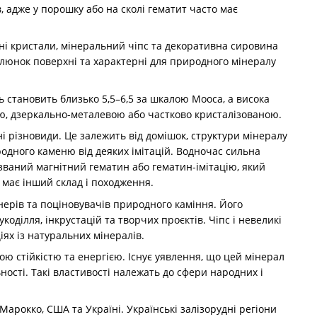
, адже у порошку або на сколі гематит часто має
дні кристали, мінеральний чіпс та декоративна сировина
алюнок поверхні та характерні для природного мінералу
сть становить близько 5,5–6,5 за шкалою Мооса, а висока
ю, дзеркально-металевою або частково кристалізованою.
ні різновиди. Це залежить від домішок, структури мінералу
одного каменю від деяких імітацій. Водночас сильна
 званий магнітний гематин або гематин-імітацію, який
 має інший склад і походження.
нерів та поціновувачів природного каміння. Його
коділля, інкрустацій та творчих проєктів. Чіпс і невеликі
іях із натуральних мінералів.
ю стійкістю та енергією. Існує уявлення, що цей мінерал
ості. Такі властивості належать до сфери народних і
Марокко, США та Україні. Українські залізорудні регіони