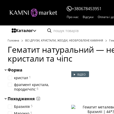
Перейти до основного контенту
+380678453951
Про нас
Відгуки
Оплата і д
Каталог
Головна
ВСІ ДРУЗИ, КРИСТАЛИ, ЖЕОДИ, НЕОБРОБЛЕНЕ КАМІННЯ
Гем
Гематит натуральний — не
кристали та чіпс
Форма
ВІДЕО
1
кристал
фрагмент кристала,
6
породи/чіпс
Походження
5
Бразилія
1
Марокко