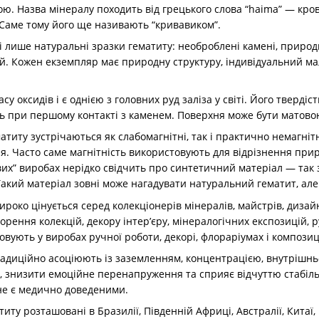
ю. Назва мінералу походить від грецького слова “haima” — кров
 Саме тому його ще називають “кривавиком”.
ні лише натуральні зразки гематиту: необроблені камені, приро
ій. Кожен екземпляр має природну структуру, індивідуальний м
су оксидів і є однією з головних руд заліза у світі. Його тверді
ть при першому контакті з каменем. Поверхня може бути матово
титу зустрічаються як слабомагнітні, так і практично немагніт
я. Часто саме магнітність використовують для відрізнення прир
ових” виробах нерідко свідчить про синтетичний матеріал — так
акий матеріал зовні може нагадувати натуральний гематит, але
роко цінується серед колекціонерів мінералів, майстрів, дизай
рення колекцій, декору інтер’єру, мінералогічних експозицій, ру
вують у виробах ручної роботи, декорі, флораріумах і композиц
традиційно асоціюють із заземленням, концентрацією, внутрішньо
у, знизити емоційне перенапруження та сприяє відчуттю стабільн
не є медично доведеними.
ту розташовані в Бразилії, Південній Африці, Австралії, Китаї, 