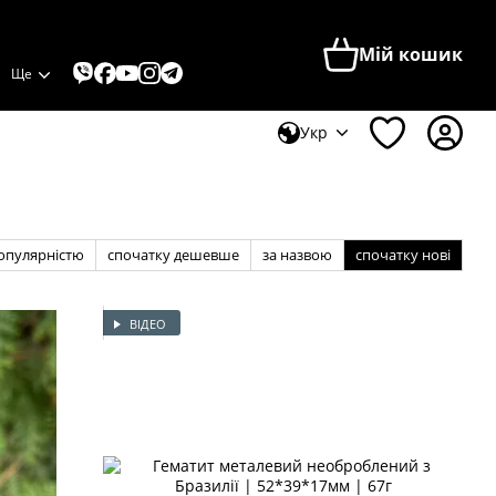
Мій кошик
Ще
Укр
популярністю
спочатку дешевше
за назвою
спочатку нові
ВІДЕО