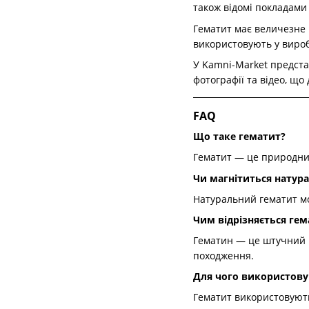
також відомі покладами 
Гематит має величезне 
використовують у виробн
У Kamni-Market представ
фотографії та відео, що
FAQ
Що таке гематит?
Гематит — це природний 
Чи магнітиться натур
Натуральний гематит мо
Чим відрізняється гем
Гематин — це штучний м
походження.
Для чого використову
Гематит використовують 