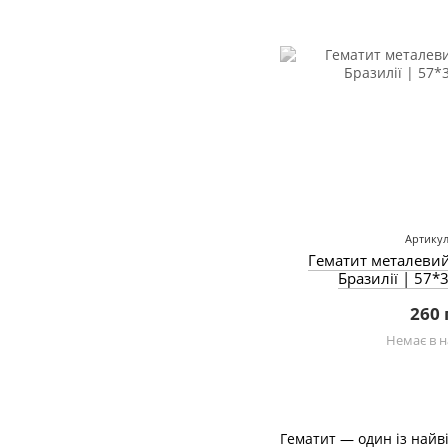
Артикул
Гематит металеви
Бразилії | 57*
260 
Немає в н
Гематит — один із найв