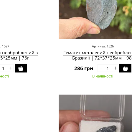
: 1527
Артикул: 1526
й необроблений з
Гематит металевий необробле
35*25мм | 76г
Бразилії | 72*37*25мм | 98
286 грн
ності
В наявності