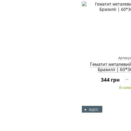
Артикул
Гематит металеви
Бразилії | 60*
344 грн
В наяв
ВІДЕО