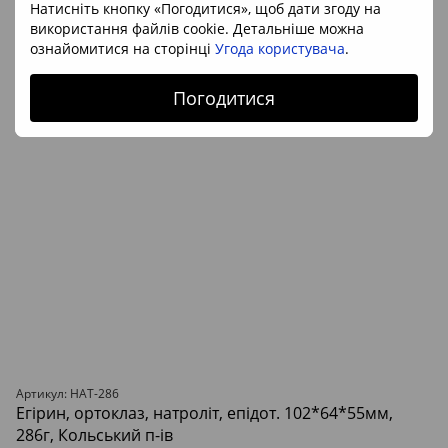
Натисніть кнопку «Погодитися», щоб дати згоду на
використання файлів cookie. Детальніше можна
ознайомитися на сторінці
Угода користувача
.
Погодитися
Артикул: НАТ-286
Егірин, ортоклаз, натроліт, епідот. 102*64*55мм,
286г, Кольський п-ів