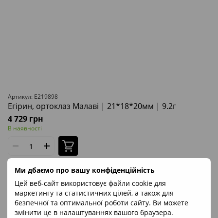
Артикул: E219898
Егірин, ортоклаз Малаві | 21*18*20мм | 9.2г
4 729 грн
В наявності
Ми дбаємо про вашу конфіденційність
Вага
9.2г
Походження
Малаві
Артикул
E219898
Цей веб-сайт використовує файли cookie для
маркетингу та статистичних цілей, а також для
безпечної та оптимальної роботи сайту. Ви можете
змінити це в налаштуваннях вашого браузера.