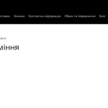
оставка
Знижки
Контактна інформація
Обмін та повернення
Блог
філіт
міння