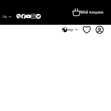
Мій кошик
Ще
Укр