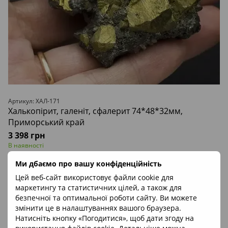
Артикул: ХАЛ-171
Халькопірит, галеніт, сфалерит 74*48*32мм,
Приморський край
3 398 грн
В наявності
Ми дбаємо про вашу конфіденційність
Цей веб-сайт використовує файли cookie для
маркетингу та статистичних цілей, а також для
Вага
171г
Знак Зодіаку
Козоріг, Овен, Телець
Походження
РФ
безпечної та оптимальної роботи сайту. Ви можете
змінити це в налаштуваннях вашого браузера.
% ЗНИЖКИ
Натисніть кнопку «Погодитися», щоб дати згоду на