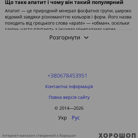
Що таке апатит і чому він такий популярний
Апатит — це природний мінерал фосфатної групи, широко
відомий завдяки різноманіттю кольорів і форм. Його назва
походить від грецького слова «apate» — «обман», оскільки
камінь часто плутають з іншими мінералами через
схожість.
Розгорнути
У категорії представлені
необроблені зразки апатиту
:
кристали, чіпс, крихта та природні уламки без
полірування.
Мінералогія апатиту: склад і властивості
+380678453951
Апатит — це група мінералів із загальною формулою:
Ca₅(PO₄)₃(F,Cl,OH)
Контактна інформація
Основні характеристики:
Повна версія сайту
твердість: 5 за шкалою Мооса
© 2014—2026
кристалічна система: гексагональна
блиск: скляний до жирного
Укр
Рус
прозорість: від прозорого до непрозорого
спайність: недосконала
Інтернет-магазин створений з Хорошоп