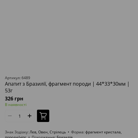
Артикул: 6489
Апатит з Бразилії, фрагмент породи | 44*33*30мм |
53г
326 грн
В наявності
Знак Зодіаку
Лев, Овен, Стрілець
Форма
фрагмент кристала,
породи/чіпс
Походження
Бразилія