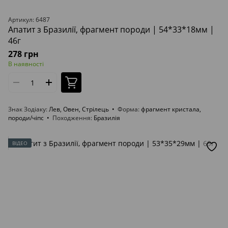
Артикул: 6487
Апатит з Бразилії, фрагмент породи | 54*33*18мм |
46г
278 грн
В наявності
Знак Зодіаку
Лев, Овен, Стрілець
Форма
фрагмент кристала,
породи/чіпс
Походження
Бразилія
ВІДЕО