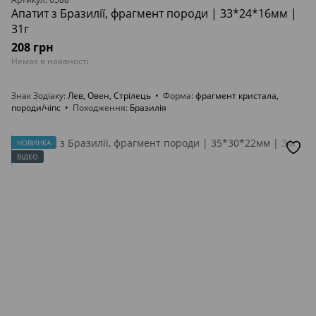
Апатит з Бразилії, фрагмент породи | 33*24*16мм |
31г
208 грн
Немає в наявності
Знак Зодіаку
Лев, Овен, Стрілець
Форма
фрагмент кристала,
породи/чіпс
Походження
Бразилія
НОВИНКА
ВІДЕО