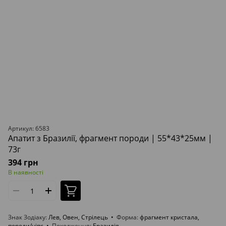
Артикул: 6583
Апатит з Бразилії, фрагмент породи | 55*43*25мм |
73г
394 грн
В наявності
Знак Зодіаку
Лев, Овен, Стрілець
Форма
фрагмент кристала,
породи/чіпс
Походження
Бразилія