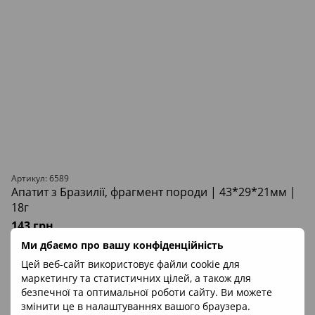
Артикул: 6589
Апатит з Бразилії, фрагмент породи | 43*29*21мм |
18г
143 грн
Немає в наявності
Ми дбаємо про вашу конфіденційність
Цей веб-сайт використовує файли cookie для
Знак Зодіаку
Лев, Овен, Стрілець
Форма
фрагмент кристала,
маркетингу та статистичних цілей, а також для
породи/чіпс
Походження
Бразилія
безпечної та оптимальної роботи сайту. Ви можете
змінити це в налаштуваннях вашого браузера.