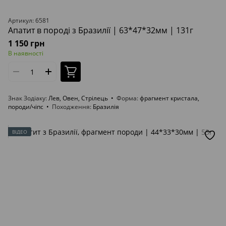
Артикул: 6581
Апатит в породі з Бразилії | 63*47*32мм | 131г
1 150 грн
В наявності
Знак Зодіаку
Лев, Овен, Стрілець
Форма
фрагмент кристала,
породи/чіпс
Походження
Бразилія
ВІДЕО