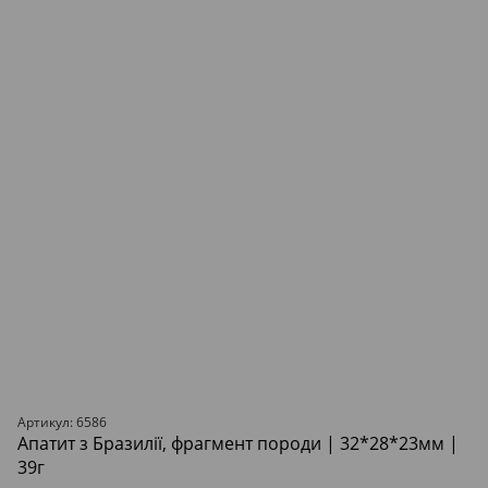
Артикул: 6586
Апатит з Бразилії, фрагмент породи | 32*28*23мм |
39г