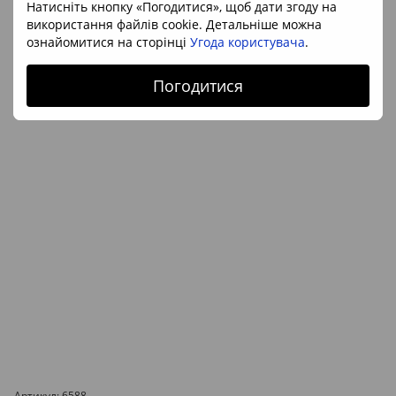
Натисніть кнопку «Погодитися», щоб дати згоду на
НОВИНКА
використання файлів cookie. Детальніше можна
ВІДЕО
ознайомитися на сторінці
Угода користувача
.
Погодитися
Артикул: 6588