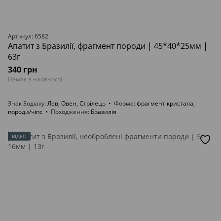
Артикул: 6582
Апатит з Бразилії, фрагмент породи | 45*40*25мм |
63г
340 грн
Немає в наявності
Знак Зодіаку
Лев, Овен, Стрілець
Форма
фрагмент кристала,
породи/чіпс
Походження
Бразилія
ВІДЕО