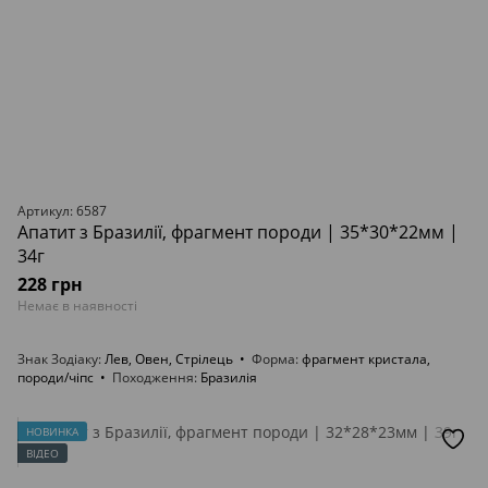
Артикул: 6587
Апатит з Бразилії, фрагмент породи | 35*30*22мм |
34г
228 грн
Немає в наявності
Знак Зодіаку
Лев, Овен, Стрілець
Форма
фрагмент кристала,
породи/чіпс
Походження
Бразилія
НОВИНКА
ВІДЕО