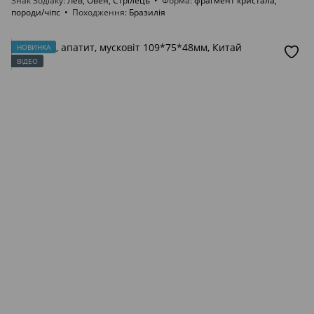
Знак Зодіаку
Лев, Овен, Стрілець
Форма
фрагмент кристала,
породи/чіпс
Походження
Бразилія
НОВИНКА
ВІДЕО