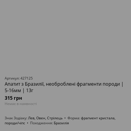
Артикул: 427125
Апатит з Бразилії, необроблені фрагменти породи |
5-16мм | 13г
315 грн
Немає в наявності
Знак Зодіаку
Лев, Овен, Стрілець
Форма
фрагмент кристала,
породи/чіпс
Походження
Бразилія