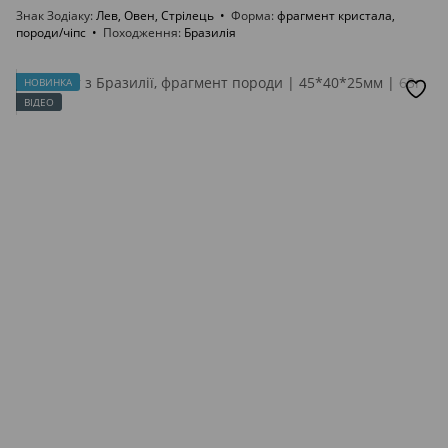
Знак Зодіаку
Лев, Овен, Стрілець
Форма
фрагмент кристала,
породи/чіпс
Походження
Бразилія
НОВИНКА
ВІДЕО