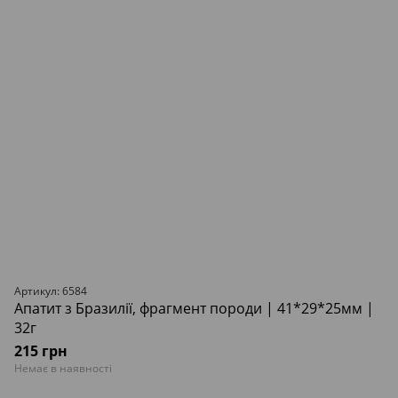
Артикул: 6584
Апатит з Бразилії, фрагмент породи | 41*29*25мм |
32г
215 грн
Немає в наявності