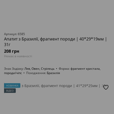
Артикул: 6585
Апатит з Бразилії, фрагмент породи | 40*29*19мм |
31г
208 грн
Немає в наявності
Знак Зодіаку
Лев, Овен, Стрілець
Форма
фрагмент кристала,
породи/чіпс
Походження
Бразилія
НОВИНКА
ВІДЕО