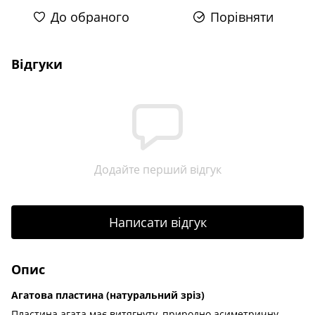
До обраного
Порівняти
Відгуки
Додайте перший відгук
Написати відгук
Опис
Агатова пластина (натуральний зріз)
Пластина агата має витягнуту, природно асиметричну