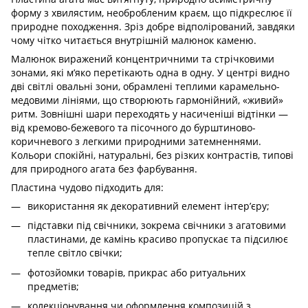
форму з хвилястим, необробленим краєм, що підкреслює її
природне походження. Зріз добре відполірований, завдяки
чому чітко читається внутрішній малюнок каменю.
Малюнок виражений концентричними та стрічковими
зонами, які м’яко перетікають одна в одну. У центрі видно
дві світлі овальні зони, обрамлені теплими карамельно-
медовими лініями, що створюють гармонійний, «живий»
ритм. Зовнішні шари переходять у насиченіші відтінки —
від кремово-бежевого та пісочного до бурштиново-
коричневого з легкими природними затемненнями.
Кольори спокійні, натуральні, без різких контрастів, типові
для природного агата без фарбування.
Пластина чудово підходить для:
використання як декоративний елемент інтер’єру;
підставки під свічники, зокрема свічники з агатовими
пластинами, де камінь красиво пропускає та підсилює
тепле світло свічки;
фотозйомки товарів, прикрас або ритуальних
предметів;
колекціонування чи оформлення композицій з