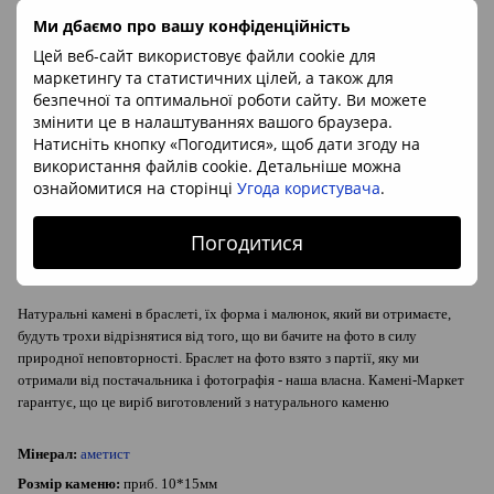
Спасибо за комментарий, уважаемая Людмила!
Ми дбаємо про вашу конфіденційність
Відповісти
Цей веб-сайт використовує файли cookie для
маркетингу та статистичних цілей, а також для
безпечної та оптимальної роботи сайту. Ви можете
Написати відгук
змінити це в налаштуваннях вашого браузера.
Натисніть кнопку «Погодитися», щоб дати згоду на
використання файлів cookie. Детальніше можна
Опис
ознайомитися на сторінці
Угода користувача
.
Погодитися
Браслет з натурального аметисту на гумці
Натуральні камені в браслеті, їх форма і малюнок, який ви отримаєте,
будуть трохи відрізнятися від того, що ви бачите на фото в силу
природної неповторності. Браслет на фото взято з партії, яку ми
отримали від постачальника і фотографія - наша власна. Камені-Маркет
гарантує, що це виріб виготовлений з натурального каменю
Мінерал:
аметист
Розмір каменю:
приб. 10*15мм