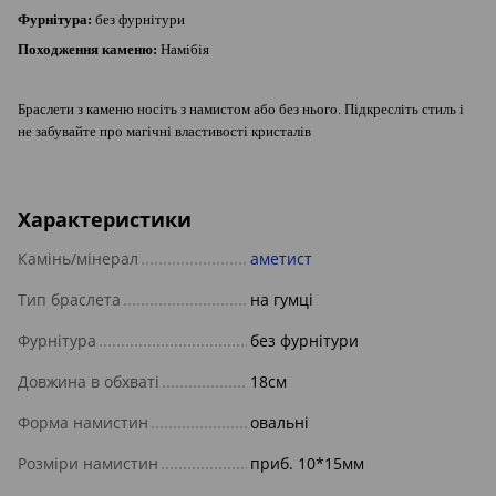
Фурнітура:
без фурнітури
Походження каменю:
Намібія
Браслети з каменю носіть з намистом або без нього. Підкресліть стиль і
не забувайте про магічні властивості кристалів
Характеристики
Камінь/мінерал
аметист
Тип браслета
на гумці
Фурнітура
без фурнітури
Довжина в обхваті
18см
Форма намистин
овальні
Розміри намистин
приб. 10*15мм