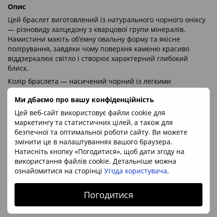
Опис
Цей браслет виготовлений із натурального чорного оніксу
— різновиду халцедону з кварцової групи мінералів.
Намистини мають об’ємну овальну форму та якісне
полірування, завдяки чому поверхня каменю красиво
віддзеркалює світло і створює характерний глибокий
блиск.
Колір браслета — насичений чорний із легкими
природними нюансами відтінку під різним освітленням.
Ми дбаємо про вашу конфіденційність
Саме така стримана й універсальна гама зробила онікс
одним із найпопулярніших декоративних каменів у
Цей веб-сайт використовує файли cookie для
прикрасах.
маркетингу та статистичних цілей, а також для
безпечної та оптимальної роботи сайту. Ви можете
Намистини не виглядають “штамповано”: помітна легка
змінити це в налаштуваннях вашого браузера.
природна різниця форми та блиску, характерна для
Натисніть кнопку «Погодитися», щоб дати згоду на
виробів із натурального каменю. Поверхня має скляний
використання файлів cookie. Детальніше можна
блиск, типовий для добре полірованого халцедону.
ознайомитися на сторінці
Угода користувача
.
Про натуральність каменю
Браслет декларується постачальником як виготовлений із
Погодитися
натурального нефарбованого оніксу. По фото видно ознаки
натурального каменю: