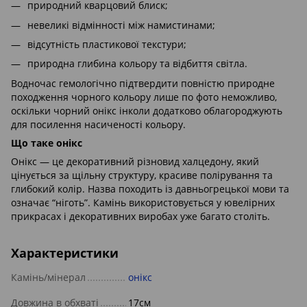
природний кварцовий блиск;
невеликі відмінності між намистинами;
відсутність пластикової текстури;
природна глибина кольору та відбиття світла.
Водночас гемологічно підтвердити повністю природне
походження чорного кольору лише по фото неможливо,
оскільки чорний онікс інколи додатково облагороджують
для посилення насиченості кольору.
Що таке онікс
Онікс — це декоративний різновид халцедону, який
цінується за щільну структуру, красиве полірування та
глибокий колір. Назва походить із давньогрецької мови та
означає “ніготь”. Камінь використовується у ювелірних
прикрасах і декоративних виробах уже багато століть.
Характеристики
Камінь/мінерал
онікс
Довжина в обхваті
17см