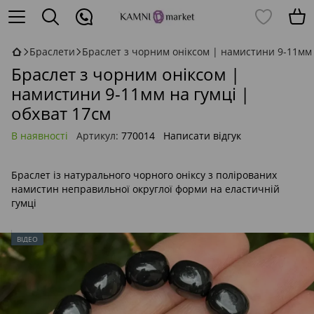
Браслети
Браслет з чорним оніксом | намистини 9-11мм 
Браслет з чорним оніксом |
намистини 9-11мм на гумці |
обхват 17см
В наявності
Артикул:
770014
Написати відгук
Браслет із натурального чорного оніксу з полірованих
намистин неправильної округлої форми на еластичній
гумці
ВІДЕО