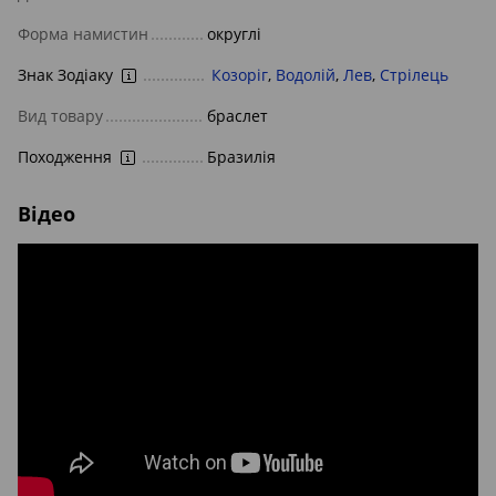
Форма намистин
округлі
Знак Зодіаку
Козоріг
,
Водолій
,
Лев
,
Стрілець
Вид товару
браслет
Походження
Бразилія
Відео