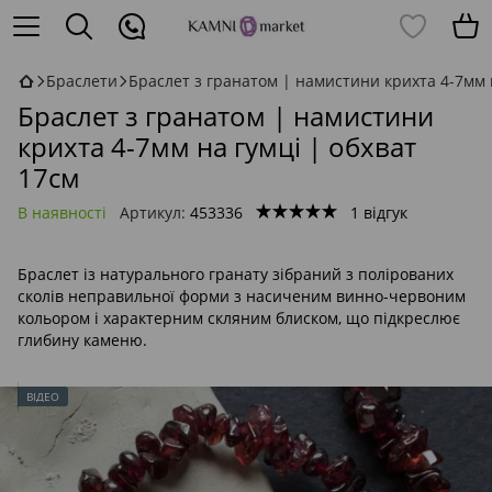
Браслети
Браслет з гранатом | намистини крихта 4-7мм н
Браслет з гранатом | намистини
крихта 4-7мм на гумці | обхват
17см
В наявності
Артикул:
453336
1 відгук
Браслет із натурального гранату зібраний з полірованих
сколів неправильної форми з насиченим винно-червоним
кольором і характерним скляним блиском, що підкреслює
глибину каменю.
ВІДЕО