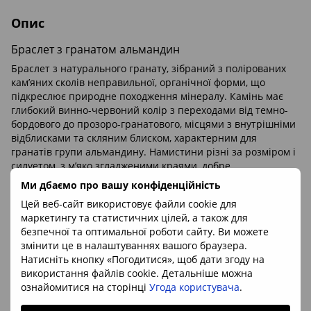
Опис
Браслет з гранатом альмандин
Браслет з натурального гранату, зібраний з полірованих
кам’яних сколів неправильної, органічної форми, що
підкреслює природне походження мінералу. Камінь має
глибокий винно-червоний колір з переходами від темно-
бордового до прозоро-гранатового, місцями з внутрішніми
відблисками та скляним блиском, характерним для
гранатів групи альмандину. Намистини різні за розміром і
силуетом, з м’яко згладженими краями, добре
відполіровані, завдяки чому браслет виглядає живим,
Ми дбаємо про вашу конфіденційність
фактурним і насиченим, а світло красиво проходить крізь
Цей веб-сайт використовує файли cookie для
напівпрозорі фрагменти каменю.
маркетингу та статистичних цілей, а також для
безпечної та оптимальної роботи сайту. Ви можете
змінити це в налаштуваннях вашого браузера.
Натисніть кнопку «Погодитися», щоб дати згоду на
Характеристики
використання файлів cookie. Детальніше можна
ознайомитися на сторінці
Угода користувача
.
Камінь/мінерал
гранат