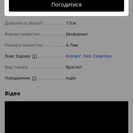
Тип браслета
на гумці
Погодитися
Фурнітура
без фурнітури
Довжина в обхваті
17см
Форма намистин
безформні
Розміри намистин
4-7мм
Знак Зодіаку
Козоріг
,
Лев
,
Скорпіон
Вид товару
браслет
Походження
Індія
Відео