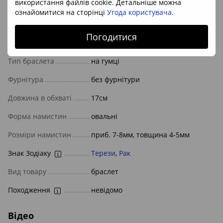
використання файлів cookie. Детальніше можна
ознайомитися на сторінці
Угода користувача
.
Характеристики
Погодитися
Камінь/мінерал
місячний камінь
,
польовий шпат
Тип браслета
на гумці
Фурнітура
без фурнітури
Довжина в обхваті
17см
Форма намистин
овальні
Розміри намистин
приб. 7-8мм, товщина 4-5мм
Знак Зодіаку
Терези
,
Рак
Вид товару
браслет
Походження
невідомо
Відео