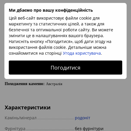
Браслет з натурального родоніту
Ми дбаємо про вашу конфіденційність
Цей веб-сайт використовує файли cookie для
маркетингу та статистичних цілей, а також для
Гарний браслет зі справжнього родоніту насичено-
безпечної та оптимальної роботи сайту. Ви можете
рожевого кольору. Високоякісні намистини з родоніту з
змінити це в налаштуваннях вашого браузера.
відмінним шліфуванням і округлою формою, що робить їх
Натисніть кнопку «Погодитися», щоб дати згоду на
зручними для носіння. Назва каменю в перекладі з
використання файлів cookie. Детальніше можна
грецької мови означає «троянда». Назва походить завдяки
ознайомитися на сторінці
Угода користувача
.
чудовому рожевому кольору породи. Проста, нехитра
прикраса з родоніту, яка, тим не менш, має свою чарівність
Погодитися
Мінерал:
родоніт
Походження каменю:
Австралія
Характеристики
Камінь/мінерал
родоніт
Фурнітура
без фурнітури