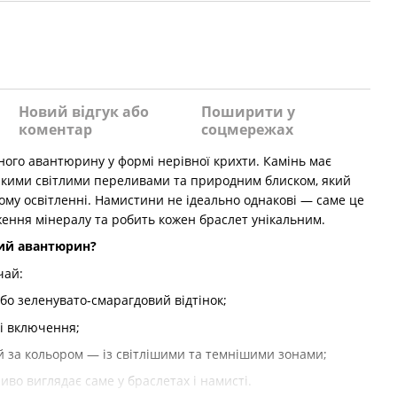
и
Новий відгук або
Поширити у
коментар
соцмережах
ного авантюрину у формі нерівної крихти. Камінь має
’якими світлими переливами та природним блиском, який
му освітленні. Намистини не ідеально однакові — саме це
ення мінералу та робить кожен браслет унікальним.
кий авантюрин?
чай:
бо зеленувато-смарагдовий відтінок;
і включення;
й за кольором — із світлішими та темнішими зонами;
иво виглядає саме у браслетах і намисті.