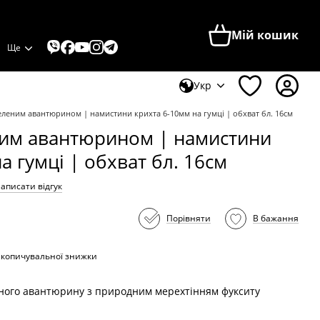
Мій кошик
Ще
Укр
зеленим авантюрином | намистини крихта 6-10мм на гумці | обхват бл. 16см
ним авантюрином | намистини
а гумці | обхват бл. 16см
аписати відгук
Порівняти
В бажання
акопичувальної знижки
еного авантюрину з природним мерехтінням фукситу