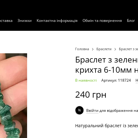
оставка
Знижки
Контактна інформація
Обмін та повернення
Блог
Головна
Браслети
Браслет з 
Браслет з зеле
крихта 6-10мм н
В наявності
Артикул: 118724
Н
240 грн
%
Ввійти
для відображення н
Натуральний браслет із зел