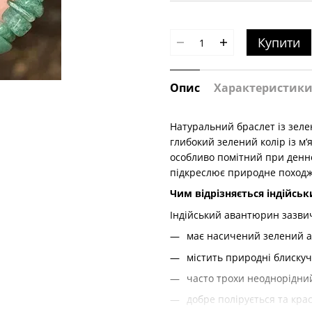
Купити
Опис
Характеристик
Натуральний браслет із зеле
глибокий зелений колір із м
особливо помітний при денно
підкреслює природне походж
Чим відрізняється індійсь
Індійський авантюрин зазви
має насичений зелений а
містить природні блискуч
часто трохи неоднорідни
добре полірується та крас