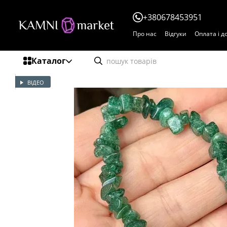
Перейти до основного контенту
+380678453951
Про нас
Відгуки
Оплата і д
Каталог
ВІДЕО