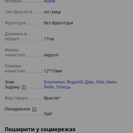
мінерал
яшма
Тип браслета
на гумці
Фурнітура
без фурнітури
Довжина в
обхваті
17см
Форма
намистин
округлі
Розміри
намистин
12*15мм
Знак
Близнюки
,
Водолій
,
Діва
,
Лев
,
Овен
,
Зодіаку
Риби
,
Телець
Вид товару
браслет
Походження
ПАР
Поширити у соцмережах