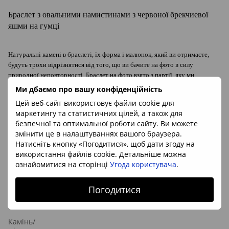
Браслет з овальними намистинами з червоної брекчиевої
яшми на гумці
Натуральні камені в браслеті, їх форма і малюнок, який ви отримаєте,
будуть трохи відрізнятися від того, що ви бачите на фото в силу
природної неповторності. Браслет на фото взято з партії, яку ми
отримали від постачальника і фотографія - наша власна. Камені-Маркет
Ми дбаємо про вашу конфіденційність
гарантує, що це виріб виготовлений з натурального каменю
Цей веб-сайт використовує файли cookie для
маркетингу та статистичних цілей, а також для
Мінерал:
яшма
безпечної та оптимальної роботи сайту. Ви можете
змінити це в налаштуваннях вашого браузера.
Розмір каменю:
приб. 12*15мм
Натисніть кнопку «Погодитися», щоб дати згоду на
Довжина нерастянутого браслета:
17см
використання файлів cookie. Детальніше можна
Походження каменю:
ПАР
ознайомитися на сторінці
Угода користувача
.
Погодитися
Характеристики
Камінь/