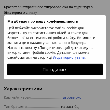
Браслет з натурального тигрового ока на фурнітурі з
біжутерного сплаву
Ми дбаємо про вашу конфіденційність
Мінерал:
тигрове око
Цей веб-сайт використовує файли cookie для
Розмір каменю:
приб. 6*9мм
маркетингу та статистичних цілей, а також для
безпечної та оптимальної роботи сайту. Ви можете
Довжина браслета:
18.5см
змінити це в налаштуваннях вашого браузера.
Походження каменю:
Бразилія
Натисніть кнопку «Погодитися», щоб дати згоду на
використання файлів cookie. Детальніше можна
ознайомитися на сторінці
Угода користувача
.
Браслети з каменю носіть з намистом або без нього.
Підкресліть стиль і не забувайте про магічні властивості
кристалів.
Погодитися
Характеристики
Камінь/мінерал
тигрове око
Тип браслета
на застібці