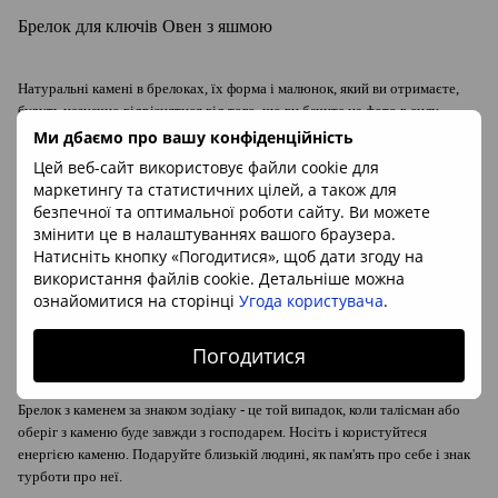
Брелок для ключів Овен з яшмою
Натуральні камені в брелоках, їх форма і малюнок, який ви отримаєте,
будуть незначно відрізнятися від того, що ви бачите на фото в силу
природної неповторності каменю і кольору екрана. Брелоки на фото
Ми дбаємо про вашу конфіденційність
взяті з партії, яку ми отримали від постачальника і фотографія - наша
Цей веб-сайт використовує файли cookie для
власна. Камені-Маркет гарантує, що ви отримаєте виріб з натуральним
маркетингу та статистичних цілей, а також для
каменем заявленої високої якості.
безпечної та оптимальної роботи сайту. Ви можете
змінити це в налаштуваннях вашого браузера.
Натисніть кнопку «Погодитися», щоб дати згоду на
яшма
жовта (Індія)
Мінерал:
використання файлів cookie. Детальніше можна
метал
Матеріал основи:
ознайомитися на сторінці
Угода користувача
.
нікель
Колір основи:
приб. 40*30мм
Розміри без ланцюжка:
Погодитися
Брелок з каменем за знаком зодіаку - це той випадок, коли талісман або
оберіг з каменю буде завжди з господарем. Носіть і користуйтеся
енергією каменю. Подаруйте близькій людині, як пам'ять про себе і знак
турботи про неї.