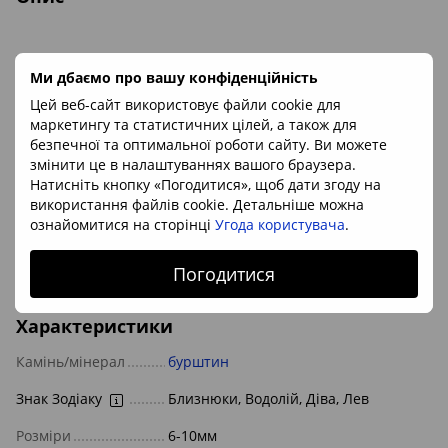
Полірована галька з натурального балтійського бурштину.
Ми дбаємо про вашу конфіденційність
Без отвору
Цей веб-сайт використовує файли cookie для
маркетингу та статистичних цілей, а також для
Мінерал
:
бурштин
безпечної та оптимальної роботи сайту. Ви можете
змінити це в налаштуваннях вашого браузера.
6-10мм
Розмір:
Натисніть кнопку «Погодитися», щоб дати згоду на
Мінімальне замовлення:
5г
використання файлів cookie. Детальніше можна
Походження каменю:
Балтика
ознайомитися на сторінці
Угода користувача
.
Ціна вказана за 1уп
Погодитися
Характеристики
Камінь/мінерал
бурштин
Знак Зодіаку
Близнюки, Водолій, Діва, Лев
Розміри
6-10мм