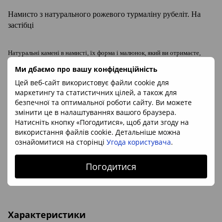
Намисто з натурального рожевого турмаліну рубеліт. На
застібці
Натуральні камені в намисті, їх форма і малюнок, який ви отримаєте,
будуть трохи відрізнятися від того, що ви бачите на фото в силу
Ми дбаємо про вашу конфіденційність
природної неповторності. Намисто на фото взято з партії, яку ми
Цей веб-сайт використовує файли cookie для
отримали від постачальника і фотографія - наша власна. Камені-Маркет
маркетингу та статистичних цілей, а також для
гарантує, що ви отримаєте виріб високої якості з натурального каменю
безпечної та оптимальної роботи сайту. Ви можете
змінити це в налаштуваннях вашого браузера.
Мінерал:
турмалін рубеліт
Натисніть кнопку «Погодитися», щоб дати згоду на
використання файлів cookie. Детальніше можна
Розмір каменю:
приб. 3 * 6мм
ознайомитися на сторінці
Угода користувача
.
Довжина намиста:
приб. 43см
Фурнітура:
біжутерний сплав
Погодитися
Походження каменю:
Бразилія
Характеристики