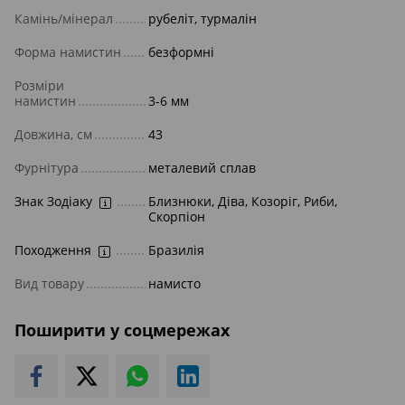
Камінь/мінерал
рубеліт, турмалін
Форма намистин
безформні
Розміри
намистин
3-6 мм
Довжина, см
43
Фурнітура
металевий сплав
Знак Зодіаку
Близнюки, Діва, Козоріг, Риби,
Скорпіон
Походження
Бразилія
Вид товару
намисто
Поширити у соцмережах