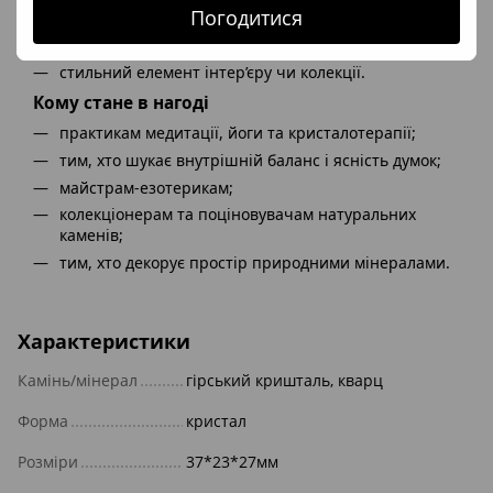
Погодитися
гармонізація емоційного стану;
як підсилювач енергії для інших каменів і прикрас;
стильний елемент інтер’єру чи колекції.
Кому стане в нагоді
практикам медитації, йоги та кристалотерапії;
тим, хто шукає внутрішній баланс і ясність думок;
майстрам-езотерикам;
колекціонерам та поціновувачам натуральних
каменів;
тим, хто декорує простір природними мінералами.
Характеристики
Камінь/мінерал
гірський кришталь, кварц
Форма
кристал
Розміри
37*23*27мм