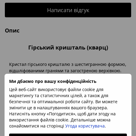
Написати відгук
Опис
Гірський кришталь (кварц)
Кристал гірського кришталю з шестигранною формою,
відшліфованими гранями та загостреною верхівкою.
Плоска основа дозволяє ставити його вертикально.
Ми дбаємо про вашу конфіденційність
Камінь напівпрозорий, всередині видно природні
Цей веб-сайт використовує файли cookie для
включення та легкі «хмарки», які створюють виразний
маркетингу та статистичних цілей, а також для
внутрішній малюнок. Завдяки блиску та чистоті
безпечної та оптимальної роботи сайту. Ви можете
кришталь виглядає світлим, немов застигла крапля
змінити це в налаштуваннях вашого браузера.
льоду.
Натисніть кнопку «Погодитися», щоб дати згоду на
Як використовувати
використання файлів cookie. Детальніше можна
ознайомитися на сторінці
Угода користувача
.
для медитацій та концентрації уваги;
очищення простору та енергетики;