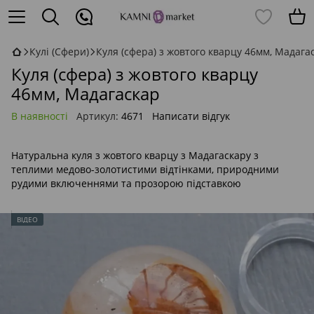
Кулі (Сфери)
Куля (сфера) з жовтого кварцу 46мм, Мадага
Куля (сфера) з жовтого кварцу
46мм, Мадагаскар
В наявності
Артикул:
4671
Написати відгук
Натуральна куля з жовтого кварцу з Мадагаскару з
теплими медово-золотистими відтінками, природними
рудими включеннями та прозорою підставкою
ВІДЕО