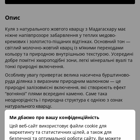
Опис
Куля з натурального жовтого кварцу з Мадагаскару має
ніжне напівпрозоре забарвлення у теплих медово-
кремових і золотисто-піщаних відтінках. Основний тон —
світлий молочно-жовтий кварц із м’якими переходами
кольору та природною внутрішньою текстурою. Усередині
добре помітні хмароподібні зони, легкі мінеральні вуалі та
тонкі природні включення.
Особливу увагу привертає велика насичена бурштиново-
руда ділянка з виразним природним малюнком — це
природні залізовмісні включення, які створюють ефект
“вогняної” плями всередині каменю. Саме така
неоднорідність і природна структура є однією з ознак
натурального кварцу.
Поверхня кулі добре полірована та має глибокий скляний
Ми дбаємо про вашу конфіденційність
блиск. Завдяки прозорості й внутрішнім текстурам куля
Цей веб-сайт використовує файли cookie для
красиво взаємодіє зі світлом. У комплекті є прозора
маркетингу та статистичних цілей, а також для
підставка, на якій куля може стояти самостійно.
безпечної та оптимальної роботи сайту. Ви можете