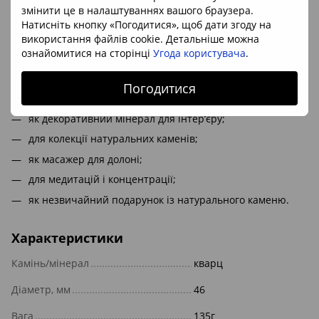
Ви отримаєте саме ту кулю, яку бачите на фото.
змінити це в налаштуваннях вашого браузера.
Кварц — один із найпоширеніших мінералів на Землі, який
Натисніть кнопку «Погодитися», щоб дати згоду на
цінується за міцність, прозорість і різноманіття природних
використання файлів cookie. Детальніше можна
відтінків. Мадагаскарські кварци відомі красивою
ознайомитися на сторінці
Угода користувача
.
внутрішньою структурою, хорошим поліруванням і
декоративністю.
Погодитися
Кулю можна використовувати:
як декоративний мінерал для інтер’єру;
для колекції натуральних каменів;
як масажер для долоні;
для медитацій і концентрації;
як незвичайний подарунок із натурального каменю.
Характеристики
Камінь/мінерал
кварц
Діаметр, мм
46
Вага
135г