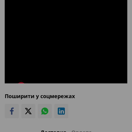
referrerpolicy="strict-origin-when-cross-origin"
allowfullscreen>
Поширити у соцмережах