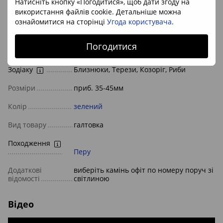
Натисніть кнопку «Погодитися», щоб дати згоду на
використання файлів cookie. Детальніше можна
Характеристики
ознайомитися на сторінці
Угода користувача
.
Камінь/
мінерал
жад
,
серпентиніт
Погодитися
Знак
Зодіаку
Близнюки, Терези, Козоріг, Риби
Розміри
приб. 35-45мм
Колір
зелений
Вид товару
галтовка
Походження
Перу
Додаткові
виберіть камінь офіт по номеру поруч зі
відомості
світлиною
Відео
gyroscope; picture-in-picture; web-share"