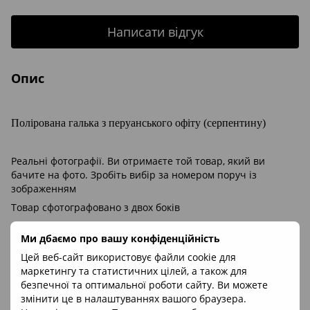
Написати відгук
Опис
Полірована галька з перуанського офіту (серпентину)
Реальні фотографії. Ви отримаєте той товар, який ви
бачите на фото. Зробіть вибір за номером поруч із
зображенням
Товар сфотографовано з двох боків
Ми дбаємо про вашу конфіденційність
Мінерал:
офіт жад (серпентин жад)
Цей веб-сайт використовує файли cookie для
Товщина каменю:
приб. 6-11мм
маркетингу та статистичних цілей, а також для
Походження каменю:
Перу
безпечної та оптимальної роботи сайту. Ви можете
змінити це в налаштуваннях вашого браузера.