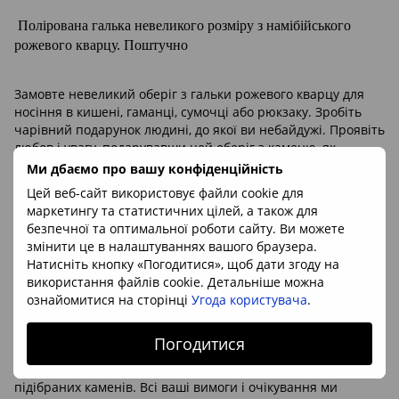
Полірована галька невеликого розміру з намібійського
рожевого кварцу. Поштучно
Замовте невеликий оберіг з гальки рожевого кварцу для
носіння в кишені, гаманці, сумочці або рюкзаку. Зробіть
чарівний подарунок людині, до якої ви небайдужі. Проявіть
любов і увагу, подарувавши цей оберіг з каменю, як
частинку себе
Ми дбаємо про вашу конфіденційність
Цей веб-сайт використовує файли cookie для
маркетингу та статистичних цілей, а також для
Мінерал:
рожевий кварц
безпечної та оптимальної роботи сайту. Ви можете
Розмір 1шт:
приб. 10*15мм
змінити це в налаштуваннях вашого браузера.
Походження каменю:
Натисніть кнопку «Погодитися», щоб дати згоду на
Намібія
використання файлів cookie. Детальніше можна
ознайомитися на сторінці
Угода користувача
.
Ціна вказана за шт
Замовлення приймаються від 1шт. Деталі замовлення
Погодитися
(розмір, форма, відтінки кольору) обговорюються з нашим
менеджером. При необхідності ви отримаєте фото
підібраних каменів. Всі ваші вимоги і очікування ми