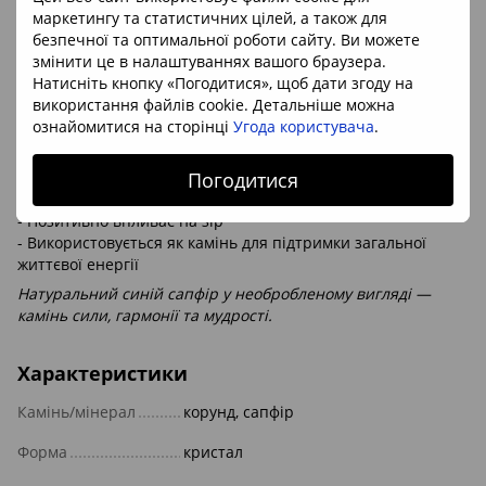
маркетингу та статистичних цілей, а також для
Метафізичні властивості:
безпечної та оптимальної роботи сайту. Ви можете
- Символ мудрості, духовної сили та внутрішньої гармонії
змінити це в налаштуваннях вашого браузера.
- Допомагає зосередитися, розвиває інтуїцію
Натисніть кнопку «Погодитися», щоб дати згоду на
- Захищає від негативних впливів та енергетичного
використання файлів cookie. Детальніше можна
виснаження
ознайомитися на сторінці
Угода користувача
.
- Вважається каменем щирості та вірності
Лікувальні властивості (літотерапія):
Погодитися
- Сприяє нормалізації роботи нервової системи
- Допомагає при безсонні та стресах
- Позитивно впливає на зір
- Використовується як камінь для підтримки загальної
життєвої енергії
Натуральний синій сапфір у необробленому вигляді —
камінь сили, гармонії та мудрості.
Характеристики
Камінь/мінерал
корунд, сапфір
Форма
кристал