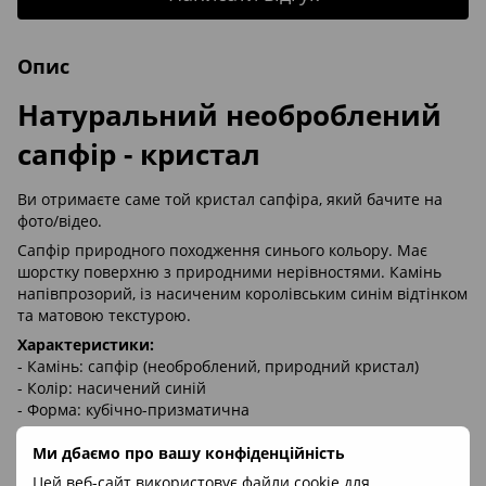
Опис
Натуральний необроблений
сапфір - кристал
Ви отримаєте саме той кристал сапфіра, який бачите на
фото/відео.
Сапфір природного походження синього кольору. Має
шорстку поверхню з природними нерівностями. Камінь
напівпрозорий, із насиченим королівським синім відтінком
та матовою текстурою.
Характеристики:
- Камінь: сапфір (необроблений, природний кристал)
- Колір: насичений синій
- Форма: кубічно-призматична
- Поверхня: шорстка, матова
Ми дбаємо про вашу конфіденційність
- Прозорість: напівпрозорий
- Походження: природне
Цей веб-сайт використовує файли cookie для