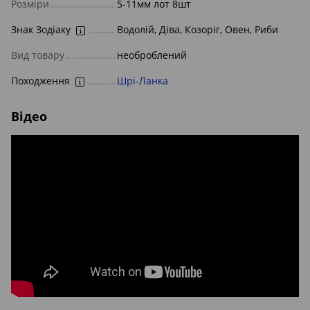
Розміри
5-11мм лот 8шт
Знак Зодіаку
Водолій, Діва, Козоріг, Овен, Риби
Вид товару
необроблений
Походження
Шрі-Ланка
Відео