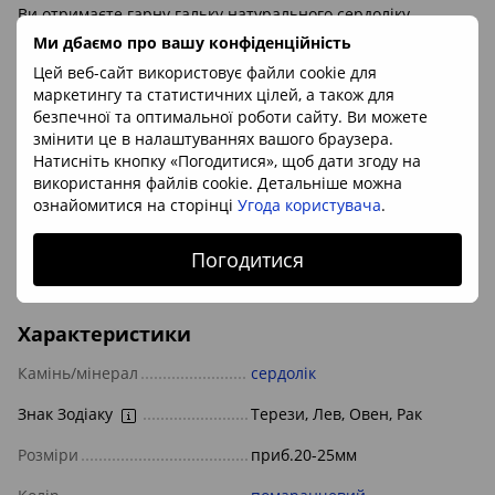
Ви отримаєте гарну гальку натурального сердоліку
(карнеолу) природного кольору розміром близько 20-25мм.
Ми дбаємо про вашу конфіденційність
Цей веб-сайт використовує файли cookie для
маркетингу та статистичних цілей, а також для
Мінерал:
сердолік (карнеол)
безпечної та оптимальної роботи сайту. Ви можете
Розмір:
приб.20-25мм
змінити це в налаштуваннях вашого браузера.
Походження каменю:
Індія
Натисніть кнопку «Погодитися», щоб дати згоду на
використання файлів cookie. Детальніше можна
ознайомитися на сторінці
Угода користувача
.
Ціна вказана за 1шт
Замовлення приймаються від 1шт.
Погодитися
Характеристики
Камінь/мінерал
сердолік
Знак Зодіаку
Терези, Лев, Овен, Рак
Розміри
приб.20-25мм