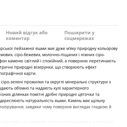
и
Новий відгук або
Поширити у
коментар
соцмережах
арської пейзажної яшми має дуже м’яку природну кольорову
мових, сіро-бежевих, молочно-піщаних і ніжних сіро-
 фон каменю світлий і спокійний, а поверхню перетинають
ентричні природні візерунки, що створюють ефект
пографічної карти.
сіро-зелені прожилки та округлі мінеральні структури з
ядають об’ємно та надають кулі характерного
ізних ділянках помітні дрібні природні цяточки та
ідкреслюють натуральність яшми. Камінь має щільну
полірування, завдяки чому поверхня виглядає гладкою й
підставку, що дозволяє зручно розміщувати її в інтер’єрі