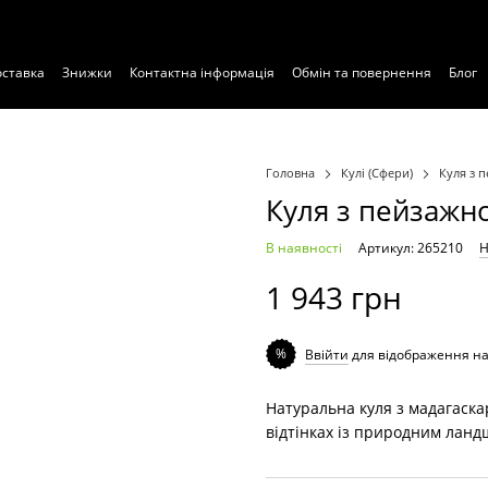
оставка
Знижки
Контактна інформація
Обмін та повернення
Блог
Головна
Кулі (Сфери)
Куля з 
Куля з пейзажн
В наявності
Артикул: 265210
Н
1 943 грн
%
Ввійти
для відображення н
Натуральна куля з мадагаска
відтінках із природним лан