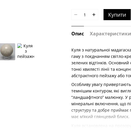
Купити
Опис
Характеристик
Куля з натуральної мадагаск
гаму з поєднанням світло-кре
зелених відтінків. Основний
тонкі хвилясті лінії та конц
абстрактного пейзажу або то
Особливу увагу привертають 
темнішим контуром, які вигл
“ландшафтного” малюнку. У р
мінеральні включення, що п
структуру та добре приймає 
має м’який глянцевий блиск.
Куля встановлена на прозору 