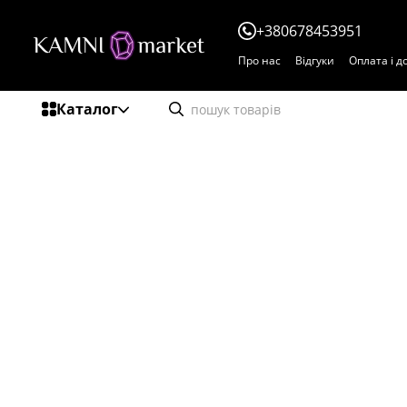
Перейти до основного контенту
+380678453951
Про нас
Відгуки
Оплата і д
Каталог