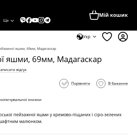
Мій кошик
Ще
Укр
пейзажної яшми, 69мм, Мадагаскар
ої яшми, 69мм, Мадагаскар
аписати відгук
Порівняти
В бажання
акопичувальної знижки
рської пейзажної яшми у кремово-піщаних і сіро-зелених
дшафтним малюнком.