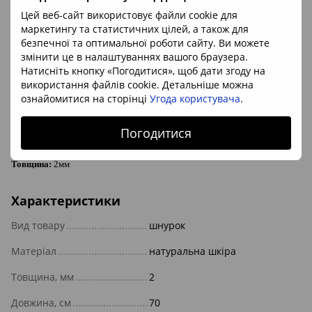
Цей веб-сайт використовує файли cookie для
Шнурок з натуральної шкіри
маркетингу та статистичних цілей, а також для
безпечної та оптимальної роботи сайту. Ви можете
змінити це в налаштуваннях вашого браузера.
Підходить більшій кількості кулонів з каменю різних форм і розмірів.
Натисніть кнопку «Погодитися», щоб дати згоду на
Виглядає стильно, природно, не подразнює шкіру. Довжина регулюється
використання файлів cookie. Детальніше можна
зав'язуванням шнурку.
ознайомитися на сторінці
Угода користувача
.
Колір:
світло-коричневий
Погодитися
Довжина:
70см
Товщина:
2мм
Характеристики
Вид товару
шнурок
Матеріал
натуральна шкіра
Товщина, мм
2
Довжина, см
70