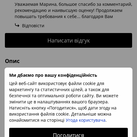
Уважаемая Марина, большое спасибо за комментарий,
рекомендацию и наивысшую оценку! Продолжаем
повышать требования к себе... благодаря Вам
Відповісти
Написати відгук
Опис
Ми дбаємо про вашу конфіденційність
Полірована галька з бразильського содаліту
Цей веб-сайт використовує файли cookie для
маркетингу та статистичних цілей, а також для
безпечної та оптимальної роботи сайту. Ви можете
Замовте оберіг з натурального бразильського содаліту в формі гальки
змінити це в налаштуваннях вашого браузера.
невеликого розміру. Це дуже зручно для носіння в сумці або рюкзаку.
Натисніть кнопку «Погодитися», щоб дати згоду на
Зробіть приємний подарунок дорогій людині, використовуйте енергію і
використання файлів cookie. Детальніше можна
любов цього каменю
ознайомитися на сторінці
Угода користувача
.
Мінерал:
содаліт
Погодитися