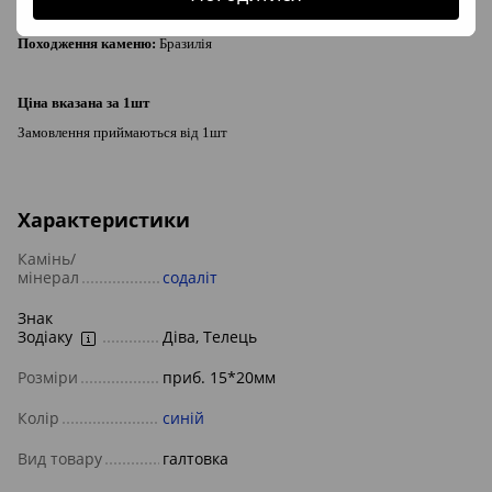
Розміри:
приб. 15*20мм
Походження каменю:
Бразилія
Ціна вказана за 1шт
Замовлення приймаються від 1шт
Характеристики
Камінь/
мінерал
содаліт
Знак
Зодіаку
Діва, Телець
Розміри
приб. 15*20мм
Колір
синій
Вид товару
галтовка