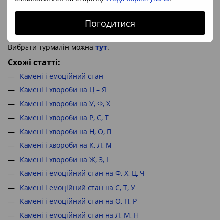
тонус. Для догляду корисний масаж обличчя 2 рази на
тиждень по лініях зморшок.
Погодитися
Автор: Анастасія Казачок
Вибрати турмалін можна
тут
.
Схожі статті:
Камені і емоційний стан
Камені і хвороби на Ц – Я
Камені і хвороби на У, Ф, Х
Камені і хвороби на Р, С, Т
Камені і хвороби на Н, О, П
Камені і хвороби на К, Л, М
Камені і хвороби на Ж, З, І
Камені і емоційний стан на Ф, Х, Ц, Ч
Камені і емоційний стан на С, Т, У
Камені і емоційний стан на О, П, Р
Камені і емоційний стан на Л, М, Н