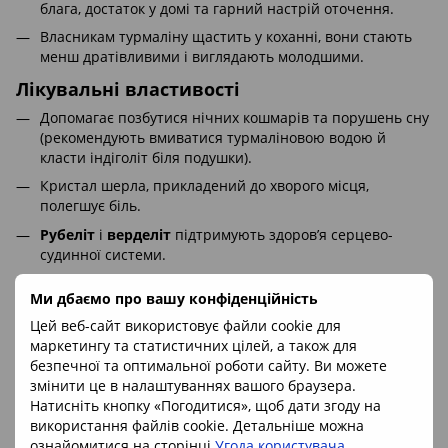
блага, достаток у домі та гарний настрій оточення.
Власникам турмаліну щастить у коханні, вони стають
менш дратівливими і виглядають молодшими.
Лікувальні властивості
Допомагає позбутися нічних кошмарів та порушень сну
(рекомендують вмиватися турмаліновою водою й
класти індіголіт біля подушки).
Кристал шерла, прикладений до хворого місця,
полегшує біль.
Рубеліт
і
верделіт
підтримують здоров’я серцево-
судинної системи.
Зелений турмалін очищає й зміцнює нервову систему,
Ми дбаємо про вашу конфіденційність
допомагає при втомі та виснаженні.
Цей веб-сайт використовує файли cookie для
Серед зелених каменів саме турмалін має найсильніші
маркетингу та статистичних цілей, а також для
омолоджуючі властивості.
безпечної та оптимальної роботи сайту. Ви можете
Рекомендується при значних фізичних і нервових
змінити це в налаштуваннях вашого браузера.
навантаженнях.
Натисніть кнопку «Погодитися», щоб дати згоду на
використання файлів cookie. Детальніше можна
Найсильніший вплив турмалін чинить на шкіру:
ознайомитися на сторінці
Угода користувача
.
стимулює оновлення клітин, омолоджує та покращує