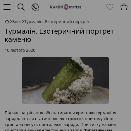
Блог
Турмалін. Езотеричний портрет
Турмалін. Езотеричний портрет
каменю
10 лютого 2020
Під час нагрівання або натирання кристали турмаліну
заряджаються статичною електрикою, причому кінці
кристала несуть протилежні заряди. При тиску на кінці
кристала виникає електричний заряд.
Турмалін
має