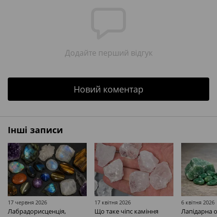
Додайте перший відгук
Новий коментар
Інші записи
17 червня 2026
17 квітня 2026
6 квітня 2026
Лабрадорисценція,
Що таке чіпс каміння
Лапідарна 