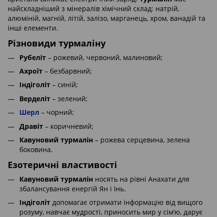
найскладніший з мінералів хімічний склад: натрій,
алюміній, магній, літій, залізо, марганець, хром, ванадій та
інші елементи.
Різновиди турмаліну
Рубеліт
– рожевий, червоний, малиновий;
Ахроїт
– безбарвний;
Індіголіт
– синій;
Верделіт
– зелений;
Шерл
– чорний;
Дравіт
– коричневий;
Кавуновий турмалін
– рожева серцевина, зелена
боковина.
Езотеричні властивості
Кавуновий турмалін
носять на рівні Анахати для
збалансування енергій Ян і Інь.
Індіголіт
допомагає отримати інформацію від вищого
розуму, навчає мудрості, приносить мир у сім’ю, дарує