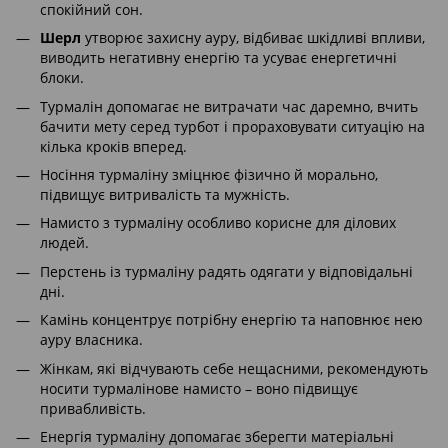
спокійний сон.
Шерл
утворює захисну ауру, відбиває шкідливі впливи,
виводить негативну енергію та усуває енергетичні
блоки.
Турмалін допомагає не витрачати час даремно, вчить
бачити мету серед турбот і прораховувати ситуацію на
кілька кроків вперед.
Носіння турмаліну зміцнює фізично й морально,
підвищує витривалість та мужність.
Намисто з турмаліну особливо корисне для ділових
людей.
Перстень із турмаліну радять одягати у відповідальні
дні.
Камінь концентрує потрібну енергію та наповнює нею
ауру власника.
Жінкам, які відчувають себе нещасними, рекомендують
носити турмалінове намисто – воно підвищує
привабливість.
Енергія турмаліну допомагає зберегти матеріальні