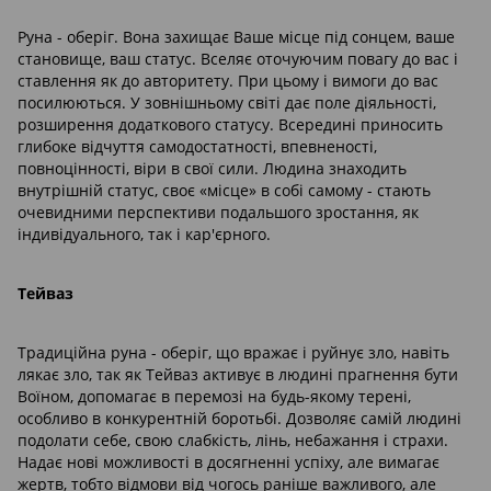
Руна - оберіг. Вона захищає Ваше місце під сонцем, ваше
становище, ваш статус. Вселяє оточуючим повагу до вас і
ставлення як до авторитету. При цьому і вимоги до вас
посилюються. У зовнішньому світі дає поле діяльності,
розширення додаткового статусу. Всередині приносить
глибоке відчуття самодостатності, впевненості,
повноцінності, віри в свої сили. Людина знаходить
внутрішній статус, своє «місце» в собі самому - стають
очевидними перспективи подальшого зростання, як
індивідуального, так і кар'єрного.
Тейваз
Традиційна руна - оберіг, що вражає і руйнує зло, навіть
лякає зло, так як Тейваз активує в людині прагнення бути
Воїном, допомагає в перемозі на будь-якому терені,
особливо в конкурентній боротьбі. Дозволяє самій людині
подолати себе, свою слабкість, лінь, небажання і страхи.
Надає нові можливості в досягненні успіху, але вимагає
жертв, тобто відмови від чогось раніше важливого, але