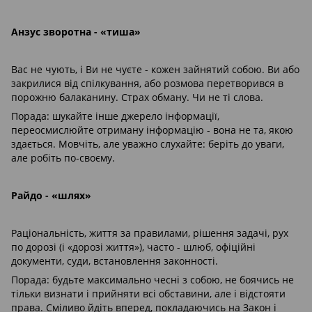
Анзус зворотна - «тиша»
Вас не чують, і Ви не чуєте - кожен зайнятий собою. Ви або
закрилися від спілкування, або розмова перетворився в
порожню балаканину. Страх обману. Чи не ті слова.
Порада: шукайте інше джерело інформації,
переосмислюйте отриману інформацію - вона не та, якою
здається. Мовчіть, але уважно слухайте: беріть до уваги,
але робіть по-своєму.
Райдо - «шлях»
Раціональність, життя за правилами, рішення задачі, рух
по дорозі (і «дорозі життя»), часто - шлюб, офіційні
документи, суди, встановлення законності.
Порада: будьте максимально чесні з собою, не боячись не
тільки визнати і прийняти всі обставини, але і відстояти
права. Сміливо йдіть вперед, покладаючись на Закон і