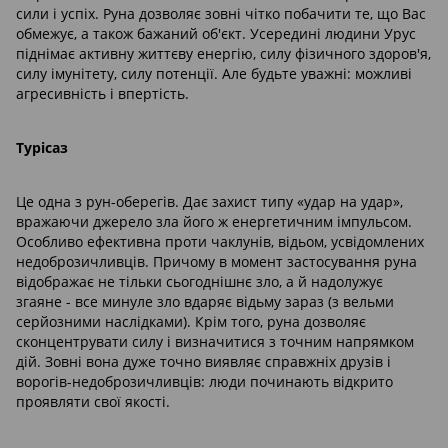
сили і успіх. Руна дозволяє зовні чітко побачити те, що Вас
обмежує, а також бажаний об'єкт. Усередині людини Урус
піднімає активну життєву енергію, силу фізичного здоров'я,
силу імунітету, силу потенції. Але будьте уважні: можливі
агресивність і впертість.
Турісаз
Це одна з рун-оберегів. Дає захист типу «удар на удар»,
вражаючи джерело зла його ж енергетичним імпульсом.
Особливо ефективна проти чаклунів, відьом, усвідомлених
недоброзичливців. Причому в момент застосування руна
відображає не тільки сьогоднішнє зло, а й надолужує
згаяне - все минуле зло вдаряє відьму зараз (з вельми
серйозними наслідками). Крім того, руна дозволяє
сконцентрувати силу і визначитися з точним напрямком
дій. Зовні вона дуже точно виявляє справжніх друзів і
ворогів-недоброзичливців: люди починають відкрито
проявляти свої якості.