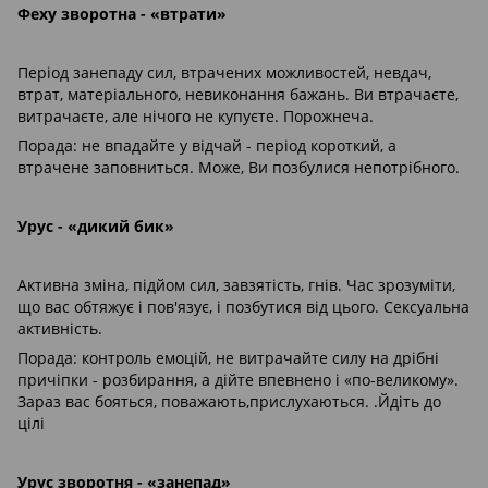
Феху зворотна - «втрати»
Період занепаду сил, втрачених можливостей, невдач,
втрат, матеріального, невиконання бажань. Ви втрачаєте,
витрачаєте, але нічого не купуєте. Порожнеча.
Порада: не впадайте у відчай - період короткий, а
втрачене заповниться. Може, Ви позбулися непотрібного.
Урус - «дикий бик»
Активна зміна, підйом сил, завзятість, гнів. Час зрозуміти,
що вас обтяжує і пов'язує, і позбутися від цього. Сексуальна
активність.
Порада: контроль емоцій, не витрачайте силу на дрібні
причіпки - розбирання, а дійте впевнено і «по-великому».
Зараз вас бояться, поважають,прислухаються. .Йдіть до
цілі
Урус зворотня - «занепад»