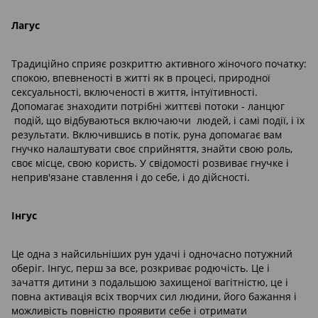
Лагус
Традиційно сприяє розкриттю активного жіночого початку:
спокою, впевненості в житті як в процесі, природної
сексуальності, включеності в життя, інтуїтивності.
Допомагає знаходити потрібні життєві потоки - ланцюг
подій, що відбуваються включаючи людей, і самі події, і їх
результати. Включившись в потік, руна допомагає вам
гнучко налаштувати своє сприйняття, знайти свою роль,
своє місце, свою користь. У свідомості розвиває гнучке і
неприв'язане ставлення і до себе, і до дійсності.
Інгус
Це одна з найсильніших рун удачі і одночасно потужний
оберіг. Інгус, перш за все, розкриває родючість. Це і
зачаття дитини з подальшою захищеної вагітністю, це і
повна активація всіх творчих сил людини, його бажання і
можливість повністю проявити себе і отримати