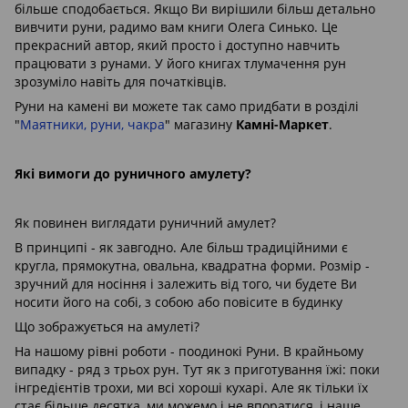
більше сподобається. Якщо Ви вирішили більш детально
вивчити руни, радимо вам книги Олега Синько. Це
прекрасний автор, який просто і доступно навчить
працювати з рунами. У його книгах тлумачення рун
зрозуміло навіть для початківців.
Руни на камені ви можете так само придбати в розділі
"
Маятники, руни, чакра
" магазину
Камні-Маркет
.
Які вимоги до руничного амулету?
Як повинен виглядати руничний амулет?
В принципі - як завгодно. Але більш традиційними є
кругла, прямокутна, овальна, квадратна форми. Розмір -
зручний для носіння і залежить від того, чи будете Ви
носити його на собі, з собою або повісите в будинку
Що зображується на амулеті?
На нашому рівні роботи - поодинокі Руни. В крайньому
випадку - ряд з трьох рун. Тут як з приготування їжі: поки
інгредієнтів трохи, ми всі хороші кухарі. Але як тільки їх
стає більше десятка, ми можемо і не впоратися, і наше