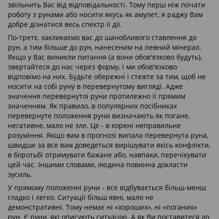
звільнить Вас від відповідальності. Тому перш ніж почати
роботу з рунами або носити якусь як амулет, я раджу Вам
добре дізнатися весь спектр її дії.
По-третє, закликаємо вас до шанобливого ставлення до
рун, а тим більше до рун, нанесеним на певний мінерал.
Якщо у Вас виникли питання (а вони обов'язково будуть),
звертайтеся до нас через форму, і ми обов'язково
відповімо на них. Будьте обережні і стежте за тим, щоб не
носити на собі руну в перевернутому вигляді. Адже
значення перевернутої руни протилежно її прямим
значенням. Як правило, в популярних посібниках
перевернуте положення руни визначають як погане,
негативне, мало не зле. Це - в корені неправильне
розуміння. Якщо вам в прогнозі випала перевернута руна,
швидше за все вам доведеться вирішувати якісь конфлікти,
в боротьбі отримувати бажане або, навпаки, перечікувати
цей час. Іншими словами, людина повинна докласти
зусиль.
У прямому положенні руни - все відбувається більш-менш
гладко і легко. Ситуації більш явні, мало не
демонстративні. Тому немає ні «хороших», ні «поганих»
рун. Є руни, які описують ситуацію. А як Ви поставитеся до