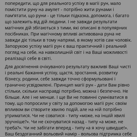
попередити, що для реального успіху в магії рун, мало
помістити руну на амулет - потрібно жити рунами і
пам'ятати, що руни - це тільки підказка, допомога, і багато
що залежить від дій людини. І не завжди результати
магічних дій збігаються з тими, які описані в популярних
посібниках. При магічному впливі активована руна не
завжди діє тільки в тому напрямі, в якому хотів сам чоловік.
Запорукою успіху магії рун є ваш практичний і реальний
погляд на себе, на навколишній світ і на Ваші можливості
реалізації себе в світі.
Для досягнення очікуваного результату важливі Ваші чисті
і реальні бажання успіху, щастя, зростання, розвитку
бізнесу, родини, себе завжди точно сформульовані і
гранично усвідомлені. Принцип магії рун - дати Вам рівно
стільки, скільки насправді потрібно, можна і безпечно. Не
більше. Але і не менше. І ще Ви не повинні сумніватися в
тому, що попросили у світу за допомогою магії рун: своїм
впливом ви створите хвилю подій, але на ній потрібно
утриматися. Чи не соватися - типу «може, на іншій хвилі
зручніше?». Чи не скочуватися назад - типу «а може, не
треба?». Чи не забігати вперед - типу «а я хочу швидше!».
Ваш бездоганний вольовий намір - вольова підтримка себе