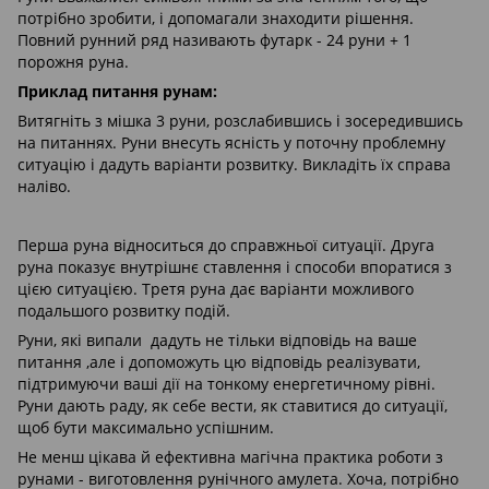
потрібно зробити, і допомагали знаходити рішення.
Повний рунний ряд називають футарк - 24 руни + 1
порожня руна.
Приклад питання рунам:
Витягніть з мішка 3 руни, розслабившись і зосередившись
на питаннях. Руни внесуть ясність у поточну проблемну
ситуацію і дадуть варіанти розвитку. Викладіть їх справа
наліво.
Перша руна відноситься до справжньої ситуації. Друга
руна показує внутрішнє ставлення і способи впоратися з
цією ситуацією. Третя руна дає варіанти можливого
подальшого розвитку подій.
Руни, які випали дадуть не тільки відповідь на ваше
питання ,але і допоможуть цю відповідь реалізувати,
підтримуючи ваші дії на тонкому енергетичному рівні.
Руни дають раду, як себе вести, як ставитися до ситуації,
щоб бути максимально успішним.
Не менш цікава й ефективна магічна практика роботи з
рунами - виготовлення рунічного амулета. Хоча, потрібно