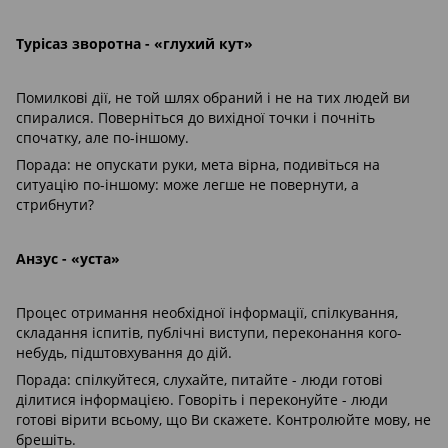
Турісаз зворотна - «глухий кут»
Помилкові дії, не той шлях обраний і не на тих людей ви
спиралися. Поверніться до вихідної точки і почніть
спочатку, але по-іншому.
Порада: не опускати руки, мета вірна, подивіться на
ситуацію по-іншому: може легше не повернути, а
стрибнути?
Анзус - «уста»
Процес отримання необхідної інформації, спілкування,
складання іспитів, публічні виступи, переконання кого-
небудь, підштовхування до дій.
Порада: спілкуйтеся, слухайте, питайте - люди готові
ділитися інформацією. Говоріть і переконуйте - люди
готові вірити всьому, що Ви скажете. Контролюйте мову, не
брешіть.