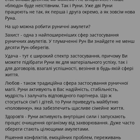
«блюдо» буде неїстівним. Так і Руни. Уже дві Руни
працюють не так, як перша і друга окремо, а як зовсім нова
Руна.
На що можна робити руничні амулети?
Захист - одна з найпоширеніших сфер застосування
руничних амулетів. У тлумаченні Рун Ви знайдете не менш
десяти Рун-оберегів.
Удача - тут є широкий спектр застосування, причому Ви
можете підібрати Руни як для матеріального успіху, так і
для договорів, взагалі успішності, везіння в будь-якій сфері
життя.
Любов - також традиційна сфера застосування руничної
магії. Руни активують в Вас надійність, стабільність,
мудрість і залучать відповідного партнера. Що ж
стосується сім'ї і дітей, то Руни приведуть майбутню
«половинку», яка забезпечить щасливе сімейне життя.
Здоров'я - Руни активують внутрішні сили і запускають
процес очищення організму від захворювання. Дуже часто
обереги стають цілющими амулетами.
Рішення конфліктів, емоційних проблем, переживань