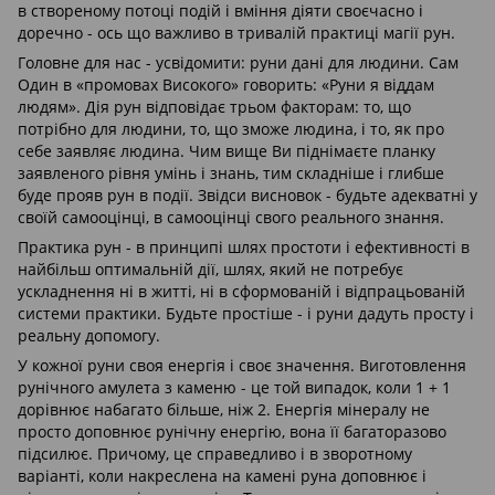
в створеному потоці подій і вміння діяти своєчасно і
доречно - ось що важливо в тривалій практиці магії рун.
Головне для нас - усвідомити: руни дані для людини. Сам
Один в «промовах Високого» говорить: «Руни я віддам
людям». Дія рун відповідає трьом факторам: то, що
потрібно для людини, то, що зможе людина, і то, як про
себе заявляє людина. Чим вище Ви піднімаєте планку
заявленого рівня умінь і знань, тим складніше і глибше
буде прояв рун в події. Звідси висновок - будьте адекватні у
своїй самооцінці, в самооцінці свого реального знання.
Практика рун - в принципі шлях простоти і ефективності в
найбільш оптимальній дії, шлях, який не потребує
ускладнення ні в житті, ні в сформованій і відпрацьованій
системи практики. Будьте простіше - і руни дадуть просту і
реальну допомогу.
У кожної руни своя енергія і своє значення. Виготовлення
рунічного амулета з каменю - це той випадок, коли 1 + 1
дорівнює набагато більше, ніж 2. Енергія мінералу не
просто доповнює рунічну енергію, вона її багаторазово
підсилює. Причому, це справедливо і в зворотному
варіанті, коли накреслена на камені руна доповнює і