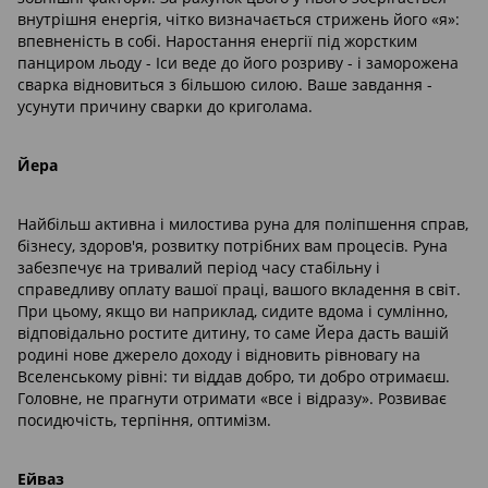
внутрішня енергія, чітко визначається стрижень його «я»:
впевненість в собі. Наростання енергії під жорстким
панциром льоду - Іси веде до його розриву - і заморожена
сварка відновиться з більшою силою. Ваше завдання -
усунути причину сварки до криголама.
Йера
Найбільш активна і милостива руна для поліпшення справ,
бізнесу, здоров'я, розвитку потрібних вам процесів. Руна
забезпечує на тривалий період часу стабільну і
справедливу оплату вашої праці, вашого вкладення в світ.
При цьому, якщо ви наприклад, сидите вдома і сумлінно,
відповідально ростите дитину, то саме Йера дасть вашій
родині нове джерело доходу і відновить рівновагу на
Вселенському рівні: ти віддав добро, ти добро отримаєш.
Головне, не прагнути отримати «все і відразу». Розвиває
посидючість, терпіння, оптимізм.
Ейваз