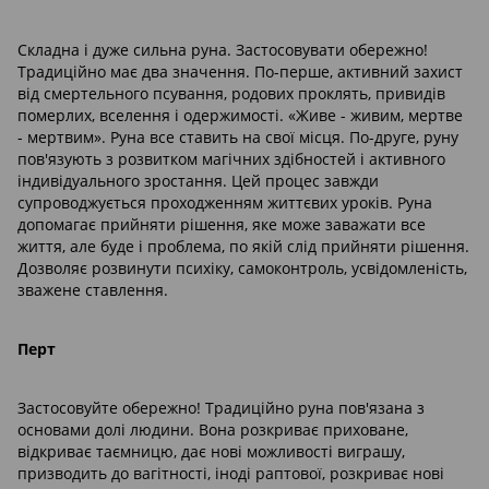
Складна і дуже сильна руна. Застосовувати обережно!
Традиційно має два значення. По-перше, активний захист
від смертельного псування, родових проклять, привидів
померлих, вселення і одержимості. «Живе - живим, мертве
- мертвим». Руна все ставить на свої місця. По-друге, руну
пов'язують з розвитком магічних здібностей і активного
індивідуального зростання. Цей процес завжди
супроводжується проходженням життєвих уроків. Руна
допомагає прийняти рішення, яке може заважати все
життя, але буде і проблема, по якій слід прийняти рішення.
Дозволяє розвинути психіку, самоконтроль, усвідомленість,
зважене ставлення.
Перт
Застосовуйте обережно! Традиційно руна пов'язана з
основами долі людини. Вона розкриває приховане,
відкриває таємницю, дає нові можливості виграшу,
призводить до вагітності, іноді раптової, розкриває нові