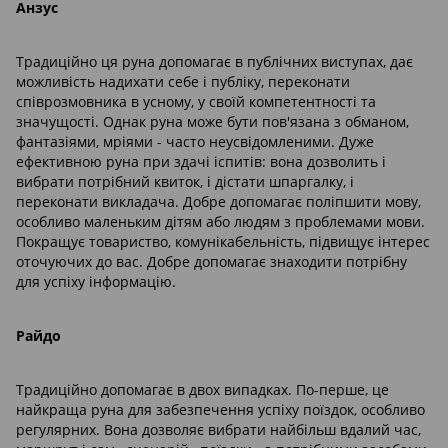
Анзус
Традиційно ця руна допомагає в публічних виступах, дає
можливість надихати себе і публіку, переконати
співрозмовника в усному, у своїй компетентності та
значущості. Однак руна може бути пов'язана з обманом,
фантазіями, мріями - часто неусвідомленими. Дуже
ефективною руна при здачі іспитів: вона дозволить і
вибрати потрібний квиток, і дістати шпаргалку, і
переконати викладача. Добре допомагає поліпшити мову,
особливо маленьким дітям або людям з проблемами мови.
Покращує товариство, комунікабельність, підвищує інтерес
оточуючих до вас. Добре допомагає знаходити потрібну
для успіху інформацію.
Райдо
Традиційно допомагає в двох випадках. По-перше, це
найкраща руна для забезпечення успіху поїздок, особливо
регулярних. Вона дозволяє вибрати найбільш вдалий час,