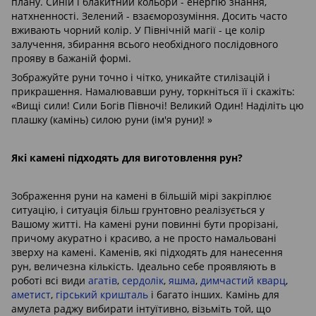
плану. Синій і блакитний кольори - енергію знання,
натхненності. Зелений - взаєморозуміння. Досить часто
вживають чорний колір. У Північній магії - це колір
залучення, збирання всього необхідного послідовного
прояву в бажаній формі.
Зображуйте руни точно і чітко, уникайте стилізацій і
прикрашення. Намалювавши руну, торкніться її і скажіть:
«Вищі сили! Сили Богів Півночі! Великий Один! Наділіть цю
плашку (камінь) силою руни (ім'я руни)! »
Які камені підходять для виготовлення рун?
Зображення руни на камені в більшій мірі закріплює
ситуацію, і ситуація більш грунтовно реалізується у
Вашому житті. На камені руни повинні бути прорізані,
причому акуратно і красиво, а не просто намальовані
зверху на камені. Каменів, які підходять для нанесення
рун, величезна кількість. Ідеально себе проявляють в
роботі всі види
агатів
,
сердолік
,
яшма
,
димчастий кварц
,
аметист
,
гірський кришталь
і багато інших. Камінь для
амулета раджу вибирати інтуїтивно, візьміть той, що