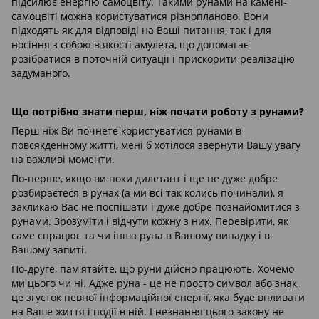
підсилює енергію самоцвіту. Такими рунами на камені-
самоцвіті можна користуватися різнопланово. Вони
підходять як для відповіді на Ваші питання, так і для
носіння з собою в якості амулета, що допомагає
розібратися в поточній ситуації і прискорити реалізацію
задуманого.
Що потрібно знати перш, ніж почати роботу з рунами?
Перш ніж Ви почнете користуватися рунами в
повсякденному житті, мені б хотілося звернути Вашу увагу
на важливі моменти.
По-перше, якщо ви поки дилетант і ще не дуже добре
розбираєтеся в рунах (а ми всі так колись починали), я
закликаю Вас не поспішати і дуже добре познайомитися з
рунами. Зрозуміти і відчути кожну з них. Перевірити, як
саме спрацює та чи інша руна в Вашому випадку і в
Вашому запиті.
По-друге, пам'ятайте, що руни дійсно працюють. Хочемо
ми цього чи ні. Адже руна - це не просто символ або знак,
це згусток певної інформаційної енергії, яка буде впливати
на Ваше життя і події в ній. І незнання цього закону не