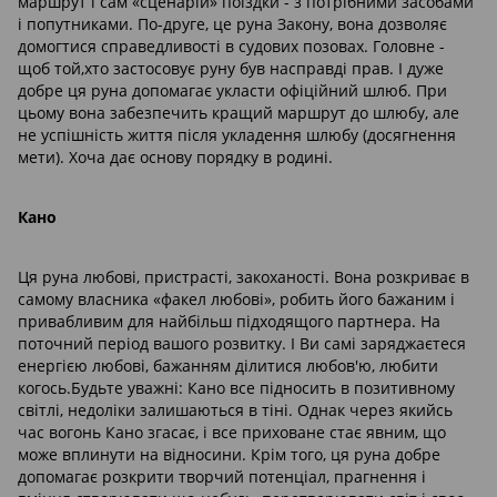
маршрут і сам «сценарій» поїздки - з потрібними засобами
і попутниками. По-друге, це руна Закону, вона дозволяє
домогтися справедливості в судових позовах. Головне -
щоб той,хто застосовує руну був насправді прав. І дуже
добре ця руна допомагає укласти офіційний шлюб. При
цьому вона забезпечить кращий маршрут до шлюбу, але
не успішність життя після укладення шлюбу (досягнення
мети). Хоча дає основу порядку в родині.
Кано
Ця руна любові, пристрасті, закоханості. Вона розкриває в
самому власника «факел любові», робить його бажаним і
привабливим для найбільш підходящого партнера. На
поточний період вашого розвитку. І Ви самі заряджаєтеся
енергією любові, бажанням ділитися любов'ю, любити
когось.Будьте уважні: Кано все підносить в позитивному
світлі, недоліки залишаються в тіні. Однак через якийсь
час вогонь Кано згасає, і все приховане стає явним, що
може вплинути на відносини. Крім того, ця руна добре
допомагає розкрити творчий потенціал, прагнення і