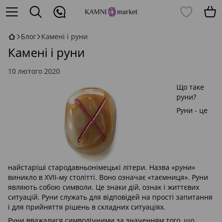
Блог
Камені і руни
Камені і руни
10 лютого 2020
Що таке
руни?
Руни - це
найстаріші стародавньонімецькі літери. Назва «руни»
виникло в XVII-му столітті. Воно означає «таємниця». Руни
являють собою символи. Це знаки дій, ознак і життєвих
ситуацій. Руни служать для відповідей на прості запитання
і для прийняття рішень в складних ситуаціях.
Руни вважалися символічними за значенням того, що