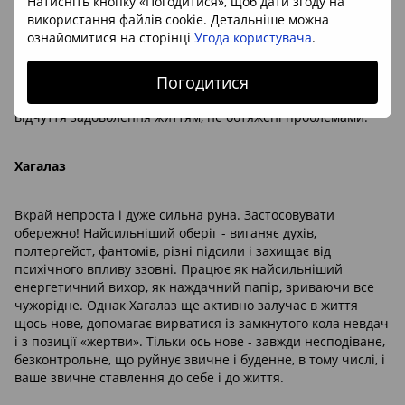
Натисніть кнопку «Погодитися», щоб дати згоду на
своїм, інтимно-індивідуальним. Крім того, руна допомагає
використання файлів cookie. Детальніше можна
зосереджуватися на повсякденних справах, які можуть бути
ознайомитися на сторінці
Угода користувача
.
причиною дисгармонії. Тобто попереджають виникнення
проблеми. Покращує ситуацію в родині, несе спокій і
Погодитися
щастя за рахунок того, що все йде, як належить - стабільно,
без сюрпризів. Гармонізує емоційну сферу, дає потужні
відчуття задоволення життям, не обтяжені проблемами.
Хагалаз
Вкрай непроста і дуже сильна руна. Застосовувати
обережно! Найсильніший оберіг - виганяє духів,
полтергейст, фантомів, різні підсили і захищає від
психічного впливу ззовні. Працює як найсильніший
енергетичний вихор, як наждачний папір, зриваючи все
чужорідне. Однак Хагалаз ще активно залучає в життя
щось нове, допомагає вирватися із замкнутого кола невдач
і з позиції «жертви». Тільки ось нове - завжди несподіване,
безконтрольне, що руйнує звичне і буденне, в тому числі, і
ваше звичне ставлення до себе і до життя.