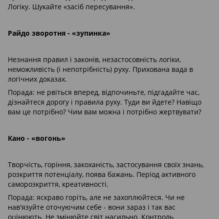
Логіку. Шукайте «засіб пересування».
Райдо зворотня - «зупинка»
Незнання правил і законів, незастосовність логіки,
неможливість (і непотрібність) руху. Прихована вада в
логічних доказах.
Порада: не рвіться вперед, відпочиньте, підгадайте час,
дізнайтеся дорогу і правила руху. Туди ви йдете? Навіщо
вам це потрібно? Чим вам можна і потрібно жертвувати?
Кано - «вогонь»
Творчість, горіння, закоханість, застосування своїх знань,
розкриття потенціалу, поява бажань. Період активного
саморозкриття, креативності.
Порада: яскраво горіть, але не захоплюйтеся. Чи не
нав'язуйте оточуючим себе - вони зараз і так вас
оцінюють. Не змінюйте світ насильно. Контроль