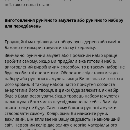
неї, такою вона і стане.
Виготовлення рунічного амулета або рунічного набору
для передбачень
Традиційні матеріали для набору рун - дерево або камінь.
Бажано не використовувати кістку і кераміку.
Звичайно, рунічний амулет або Провісний набір краще
зробити самому. Якщо Ви придбали вже готовий набір,
виготовлений виробничим способом, то в такому наборі не
буде особистої енергетики. Обережно слід ставитися до
набору або рунічного амулета, якщо Ви не знаєте того, хто
його зробив. В такому наборі часто присутня особиста
енергетика його творця, від якої буде залежати, як набір
буде з Вами резонувати. Якщо творець набору (амулета)
налаштував його чисто неусвідомлено на себе - Вам від
цього толку не буде. Саме тому бажано рунічні амулети
створювати самому. Колір, яким Ви наносите руни,
важливий. Він впливає на Вашу свідомість і навколишній
світ. Червоний колір дає велику енергію матеріального