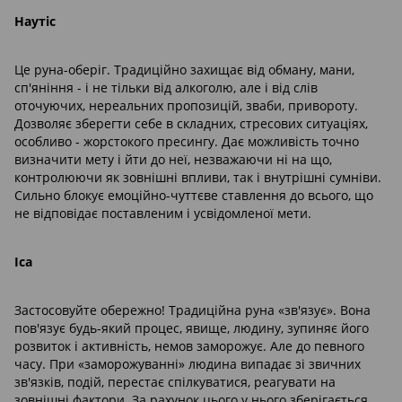
Наутіс
Це руна-оберіг. Традиційно захищає від обману, мани,
сп'яніння - і не тільки від алкоголю, але і від слів
оточуючих, нереальних пропозицій, зваби, привороту.
Дозволяє зберегти себе в складних, стресових ситуаціях,
особливо - жорстокого пресингу. Дає можливість точно
визначити мету і йти до неї, незважаючи ні на що,
контролюючи як зовнішні впливи, так і внутрішні сумніви.
Сильно блокує емоційно-чуттєве ставлення до всього, що
не відповідає поставленим і усвідомленої мети.
Іса
Застосовуйте обережно! Традиційна руна «зв'язує». Вона
пов'язує будь-який процес, явище, людину, зупиняє його
розвиток і активність, немов заморожує. Але до певного
часу. При «заморожуванні» людина випадає зі звичних
зв'язків, подій, перестає спілкуватися, реагувати на
зовнішні фактори. За рахунок цього у нього зберігається