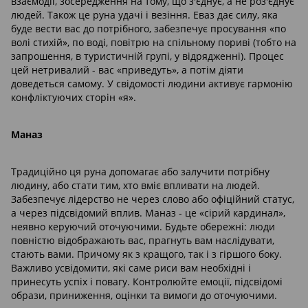
взаємодії, зосередження на тому, що з'єднує, а не роз'єднує
людей. Також це руна удачі і везіння. Еваз дає силу, яка
буде вести вас до потрібного, забезпечує просування «по
волі стихій», по воді, повітрю на спільному пориві (тобто на
запрошення, в туристичній групі, у відрядженні). Процес
цей нетривалий - вас «приведуть», а потім діяти
доведеться самому. У свідомості людини активує гармонію
конфліктуючих сторін «я».
Маназ
Традиційно ця руна допомагає або залучити потрібну
людину, або стати тим, хто вміє впливати на людей.
Забезпечує лідерство не через слово або офіційний статус,
а через підсвідомий вплив. Маназ - це «сірий кардинал»,
неявно керуючий оточуючими. Будьте обережні: люди
повністю відображають вас, прагнуть вам наслідувати,
стають вами. Причому як з кращого, так і з гіршого боку.
Важливо усвідомити, які саме риси вам необхідні і
принесуть успіх і повагу. Контролюйте емоції, підсвідомі
образи, приниження, оцінки та вимоги до оточуючими.