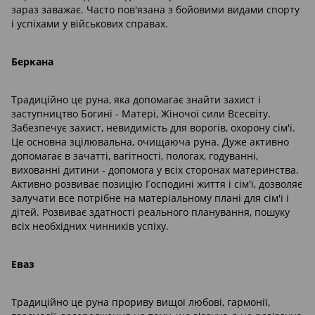
зараз заважає. Часто пов'язана з бойовими видами спорту
і успіхами у військових справах.
Беркана
Традиційно це руна, яка допомагає знайти захист і
заступництво Богині - Матері, Жіночої сили Всесвіту.
Забезпечує захист, невидимість для ворогів, охорону сім'ї.
Це основна зцілювальна, очищаюча руна. Дуже активно
допомагає в зачатті, вагітності, пологах, годуванні,
вихованні дитини - допомога у всіх сторонах материнства.
Активно розвиває позицію Господині життя і сім'ї, дозволяє
залучати все потрібне на матеріальному плані для сім'ї і
дітей. Розвиває здатності реального планування, пошуку
всіх необхідних чинників успіху.
Еваз
Традиційно це руна прориву вищої любові, гармонії,