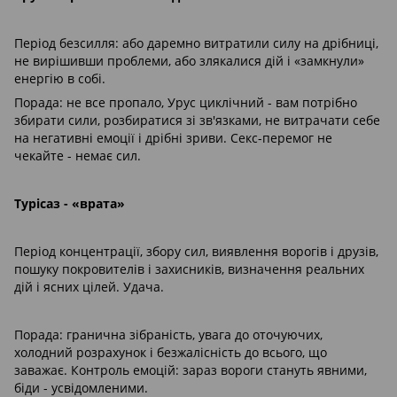
Період безсилля: або даремно витратили силу на дрібниці,
не вирішивши проблеми, або злякалися дій і «замкнули»
енергію в собі.
Порада: не все пропало, Урус циклічний - вам потрібно
збирати сили, розбиратися зі зв'язками, не витрачати себе
на негативні емоції і дрібні зриви. Секс-перемог не
чекайте - немає сил.
Турісаз - «врата»
Період концентрації, збору сил, виявлення ворогів і друзів,
пошуку покровителів і захисників, визначення реальних
дій і ясних цілей. Удача.
Порада: гранична зібраність, увага до оточуючих,
холодний розрахунок і безжалісність до всього, що
заважає. Контроль емоцій: зараз вороги стануть явними,
біди - усвідомленими.