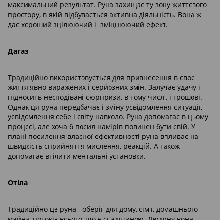
максимальний результат. Руна захищає ту зону життєвого
простору, в якій відбувається активна діяльність. Вона ж
дає хороший зцілюючий і зміцнюючий ефект.
Дагаз
Традиційно використовується для привнесення в своє
життя явно виражених і серйозних змін. Залучає удачу і
підносить несподівані сюрпризи, в тому числі, і грошові.
Однак ця руна передбачає і зміну усвідомлення ситуації,
усвідомлення себе і світу навколо. Руна допомагає в цьому
процесі, але хоча б посил намірів повинен бути свій. У
плані посилення власної ефективності руна впливає на
швидкість сприйняття мислення, реакцій. А також
допомагає втілити ментальні установки.
Отіла
Традиційно це руна - оберіг для дому, сім'ї, домашнього
майна, потоків всього, що є спадщиною. Людину вона