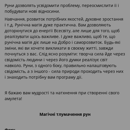
Руни дозволять усвідомити проблему, переосмислити її і
побудувати нові відносини.
Навчання, розвиток потрібних якостей, духовне зростання
і т.д. Рунічна магія дуже практична. Вам дозволяють
доторкнутися до енергії Всесвіту, але лише для того, щоб
реалізувати щось важливе. І дуже важливо, щоб те, що
рунічна магія діє лише на Добро і саморозвиток. Будь-які
зміни, які ви хочете викликати в своєму житті, завжди
почнуться з вас. Слід ясно розуміти: творча сила йде через
свідомість людини і через його думки реалізує світ
навколо. Руни, з одного боку, правильно налаштовують
свідомість, а з іншого - сила природи проходить через них
і знаходить потрібну вам програму дії.
Я бажаю вам мудрості та натхнення при створенні свого
амулета!
Магічні тлумачення рун
Феху