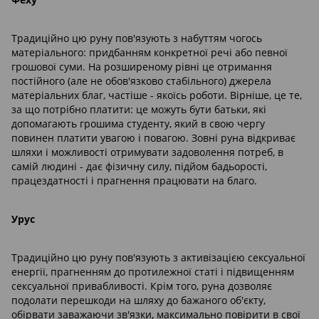
Традиційно цю руну пов'язують з набуттям чогось
матеріального: придбанням конкретної речі або певної
грошової суми. На розширеному рівні це отримання
постійного (але не обов'язково стабільного) джерела
матеріальних благ, частіше - якоїсь роботи. Вірніше, це те,
за що потрібно платити: це можуть бути батьки, які
допомагають грошима студенту, який в свою чергу
повинен платити увагою і повагою. Зовні руна відкриває
шляхи і можливості отримувати задоволення потреб, в
самій людині - дає фізичну силу, підйом бадьорості,
працездатності і прагнення працювати на благо.
Урус
Традиційно цю руну пов'язують з активізацією сексуальної
енергії, прагненням до протилежної статі і підвищенням
сексуальної привабливості. Крім того, руна дозволяє
подолати перешкоди на шляху до бажаного об'єкту,
обірвати заважаючи зв'язки, максимально повірити в свої