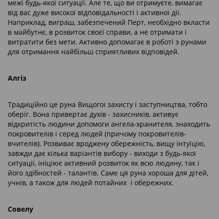
межі будь-якої ситуації. Але те, що ви отримуєте, вимагає
від вас дуже високої відповідальності і активної дії.
Наприклад, виграш, забезпечений Перт, необхідно вкласти
в майбутнє, в розвиток своєї справи, а не отримати і
витратити без мети. Активно допомагає в роботі з рунами
для отримання найбільш сприятливих відповідей.
Алгіз
Традиційно це руна Вищогої захисту і заступництва, тобто
оберіг. Вона привертає духів - захисників, активує
відкритість людини допомоги ангела-хранителя, знаходить
покровителів і серед людей (причому покровителів-
вчителів). Розвиває вроджену обережність, вищу інтуїцію,
завжди дає кілька варіантів вибору - виходи з будь-якої
ситуації, ініціює активний розвиток як всю людину, так і
його здібностей - талантів. Саме ця руна хороша для дітей,
учнів, а також для людей потайних і обережних.
Совелу