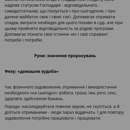
наділяє статусом Господаря - відповідального,
самодостатньою, що піклується і про сьогодення, і про
далеке майбутнє своє і своєї сім'ї. Допомагає отримати
спадок, виграти необхідні для цього позови в суді, але при
цьому прийняти відповідальність за родові програми.
Допомагає пізнати своє істинне «я» і свої справжні
потреби і потреби.
Руни: значення пророкувань
Феху: «домашня худоба»
Час фізичного задоволення, отримання і використання
необхідного «на сьогодні»: робота, гроші, їжа, речі, секс,
здоров'я, здійснення бажань.
Порада: насолоджуйтеся повною мірою, не скупіться, а й
діліться отриманими - люди зараз віддячать. І для повтору
задоволення потрібно працювати і працювати.